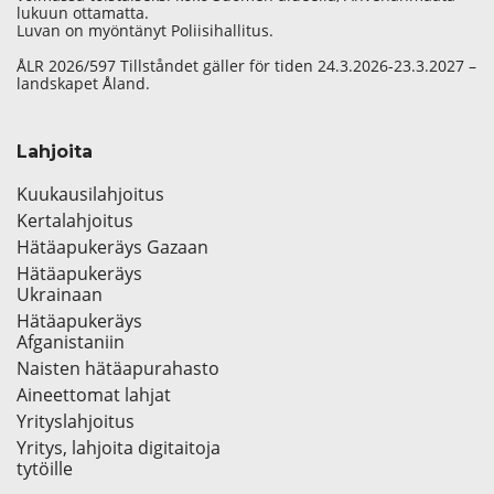
lukuun ottamatta.
Luvan on myöntänyt Poliisihallitus.
ÅLR 2026/597 Tillståndet gäller för tiden 24.3.2026-23.3.2027 –
landskapet Åland.
Lahjoita
Kuukausilahjoitus
Kertalahjoitus
Hätäapukeräys Gazaan
Hätäapukeräys
Ukrainaan
Hätäapukeräys
Afganistaniin
Naisten hätäapurahasto
Aineettomat lahjat
Yrityslahjoitus
Yritys, lahjoita digitaitoja
tytöille