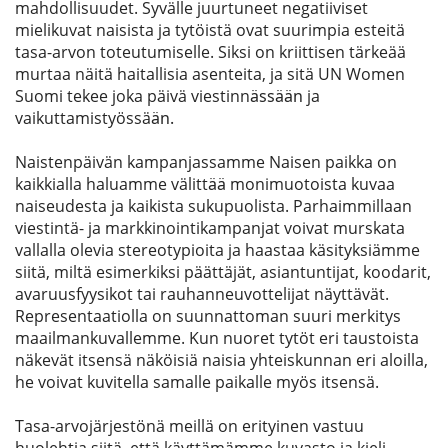
mahdollisuudet. Syvälle juurtuneet negatiiviset 
mielikuvat naisista ja tytöistä ovat suurimpia esteitä 
tasa-arvon toteutumiselle. Siksi on kriittisen tärkeää 
murtaa näitä haitallisia asenteita, ja sitä UN Women 
Suomi tekee joka päivä viestinn
ässään
 ja 
vaikuttamistyössä
än.
Naistenpäivän kampanjassamme 
Naisen paikka on 
kaikkialla
 haluamme välitt
ää
 monimuotoista kuvaa 
naiseudesta ja kaikista sukupuolista. Parhaimmillaan 
viestintä- ja markkinointikampanjat voivat murskata 
vallalla olevia stereotypioita ja haastaa käsityksiämme 
siitä, miltä esimerkiksi päättäjät, asiantuntijat, koodarit, 
avaruusfyysikot tai rauhanneuvottelijat näyttävät. 
Representaatiolla on suunnattoman suuri merkitys 
maailmankuvallemme. Kun nuoret tytöt eri taustoista 
näkevät itsensä näköisiä naisia yhteiskunnan eri aloilla, 
he voivat kuvitella samalle paikalle myös itsensä. 
Tasa-arvojärjestönä meillä on erityinen vastuu 