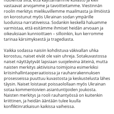
huolehtia siitä, että käyttämämme kuvasto ja kieli 
vastaavat arvojamme ja tavoitteitamme. Viestinnän 
roolin merkitys mielikuvillemme maailmasta ja ilmiöistä 
on korostunut myös Ukrainan sodan ympärille 
luoduissa narratiiveissa. Sodankin keskellä haluamme 
varmistaa, että esitämme ihmiset heidän arvoaan ja 
oikeuksiaan kunnioittaen – silloinkin, kun kerromme 
tarinaa kärsimyksestä ja tragediasta. 
Vaikka sodassa naisiin kohdistuva väkivallan uhka 
korostuu, naiset eivät ole vain uhreja. Sotakuvastossa 
naiset näyttäytyvät lapsiaan suojelevina äiteinä, mutta 
naisten merkitys aktiivisina toimijoina esimerkiksi 
kriisinhallintaoperaatioissa ja rauhanrakennuksen 
prosesseissa puuttuu kuvastosta ja keskustelusta lähes 
täysin. Naiset loistavat poissaolollaan myös Ukrainan 
sotaa kommentoivien asiantuntijoiden joukosta. 
Naisten merkitys ja rooli rauhantyössä on kuitenkin 
kriittinen, ja heidän ääntään tulee kuulla 
konfliktinratkaisun kaikissa vaiheissa.