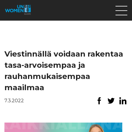
Lahjoita
Osallistu
Mitä teemme
Viestinnällä voidaan rakentaa
Ajankohtaista
tasa-arvoisempaa ja
Tietoa meistä
rauhanmukaisempaa
På Svenska
maailmaa
Valikon rivi
7.3.2022
Lahjoita