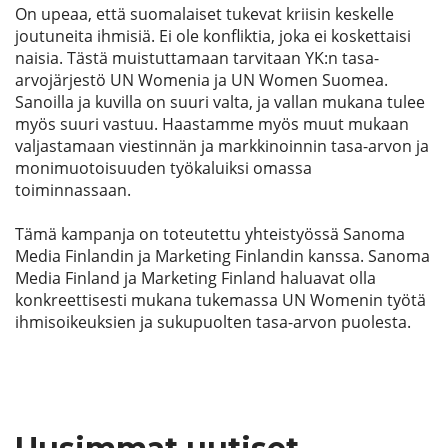
On upeaa, että suomalaiset tukevat kriisin keskelle 
joutuneita ihmisiä. Ei ole konfliktia, joka ei koskettaisi 
naisia. Tästä muistuttamaan tarvitaan YK:n tasa-
arvojärjestö UN 
Womenia
 ja UN Women Suomea.  
Sanoilla ja kuvilla on suuri valta, ja vallan mukana tulee 
myös suuri vastuu. Haastamme myös muut mukaan 
valjastamaan viestinnän ja markkinoinnin tasa-arvon ja 
monimuotoisuuden työkaluiksi omassa 
toiminnassaan.
Tämä kampanja on toteutettu yhteistyössä Sanoma
Media Finlandin ja Marketing Finlandin kanssa. Sanoma
Media Finland ja Marketing Finland haluavat olla
konkreettisesti mukana tukemassa UN
Womenin
työtä
ihmisoikeuksien ja sukupuolten tasa-arvon puolesta.