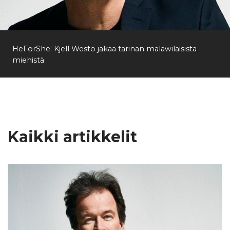
Etsi
HeForShe: Kjell Westö jakaa tarinan malawilaisista
miehistä
Kaikki artikkelit