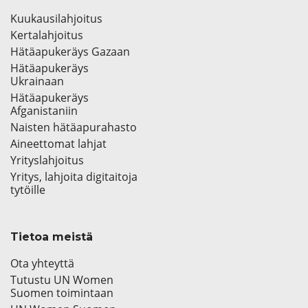
Kuukausilahjoitus
Kertalahjoitus
Hätäapukeräys Gazaan
Hätäapukeräys
Ukrainaan
Hätäapukeräys
Afganistaniin
Naisten hätäapurahasto
Aineettomat lahjat
Yrityslahjoitus
Yritys, lahjoita digitaitoja
tytöille
Tietoa meistä
Ota yhteyttä
Tutustu UN Women
Suomen toimintaan