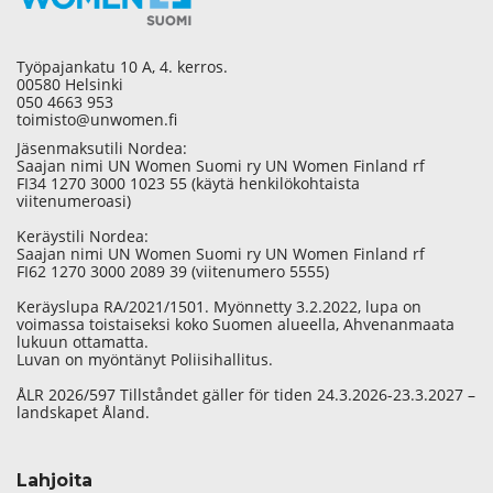
Työpajankatu 10 A, 4. kerros.
00580 Helsinki
050 4663 953
toimisto@unwomen.fi
Jäsenmaksutili Nordea:
Saajan nimi UN Women Suomi ry UN Women Finland rf
FI34 1270 3000 1023 55 (käytä henkilökohtaista
viitenumeroasi)
Keräystili Nordea:
Saajan nimi UN Women Suomi ry UN Women Finland rf
FI62 1270 3000 2089 39 (viitenumero 5555)
Keräyslupa RA/2021/1501. Myönnetty 3.2.2022, lupa on
voimassa toistaiseksi koko Suomen alueella, Ahvenanmaata
lukuun ottamatta.
Luvan on myöntänyt Poliisihallitus.
ÅLR 2026/597 Tillståndet gäller för tiden 24.3.2026-23.3.2027 –
landskapet Åland.
Lahjoita