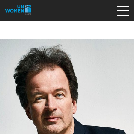
Lahjoita
Osallistu
Mitä teemme
Ajankohtaista
Tietoa meistä
På Svenska
Valikon rivi
Lahjoita