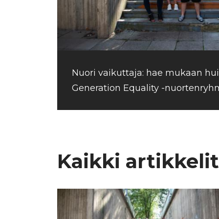
Nuori vaikuttaja: hae mukaan hu
Generation Equality -nuortenry
Kaikki artikkelit