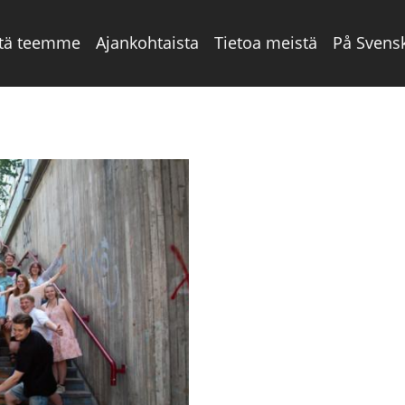
tä teemme
Ajankohtaista
Tietoa meistä
På Svens