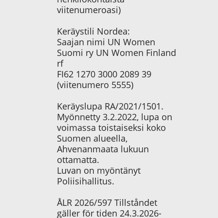
viitenumeroasi)
Keräystili Nordea:
Saajan nimi UN Women
Suomi ry UN Women Finland
rf
FI62 1270 3000 2089 39
(viitenumero 5555)
Keräyslupa RA/2021/1501.
Myönnetty 3.2.2022, lupa on
voimassa toistaiseksi koko
Suomen alueella,
Ahvenanmaata lukuun
ottamatta.
Luvan on myöntänyt
Poliisihallitus.
ÅLR 2026/597 Tillståndet
gäller för tiden 24.3.2026-