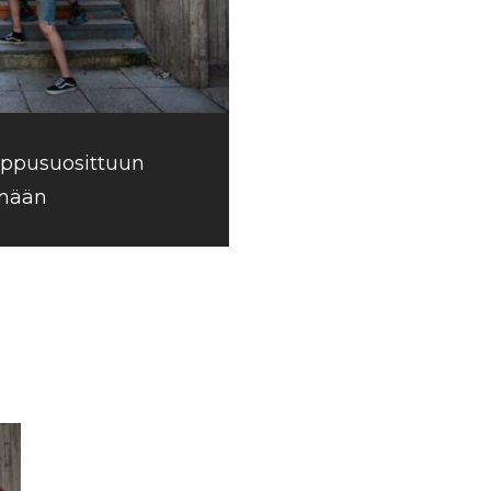
ippusuosittuun
hmään