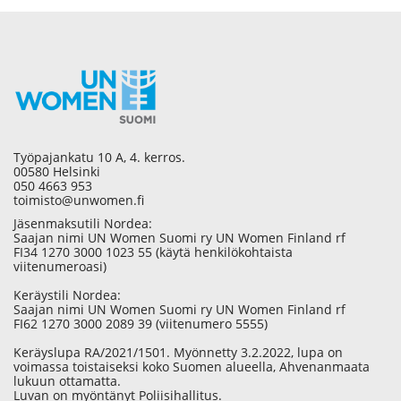
Työpajankatu 10 A, 4. kerros.
00580 Helsinki
050 4663 953
toimisto@unwomen.fi
Jäsenmaksutili Nordea:
Saajan nimi UN Women Suomi ry UN Women Finland rf
FI34 1270 3000 1023 55 (käytä henkilökohtaista
viitenumeroasi)
Keräystili Nordea:
Saajan nimi UN Women Suomi ry UN Women Finland rf
FI62 1270 3000 2089 39 (viitenumero 5555)
Keräyslupa RA/2021/1501. Myönnetty 3.2.2022, lupa on
voimassa toistaiseksi koko Suomen alueella, Ahvenanmaata
lukuun ottamatta.
Luvan on myöntänyt Poliisihallitus.