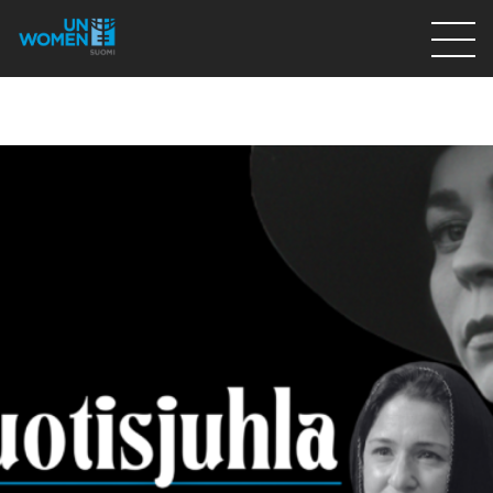
Lahjoita
Osallistu
Mitä teemme
Ajankohtaista
Tietoa meistä
På Svenska
Valikon rivi
Lahjoita