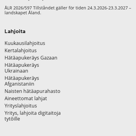
ÅLR 2026/597 Tillståndet gäller för tiden 24.3.2026-23.3.2027 –
landskapet Åland.
Lahjoita
Kuukausilahjoitus
Kertalahjoitus
Hätäapukeräys Gazaan
Hätäapukeräys
Ukrainaan
Hätäapukeräys
Afganistaniin
Naisten hätäapurahasto
Aineettomat lahjat
Yrityslahjoitus
Yritys, lahjoita digitaitoja
tytöille