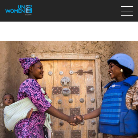
Lahjoita
Osallistu
Mitä teemme
Ajankohtaista
Tietoa meistä
På Svenska
Valikon rivi
Lahjoita