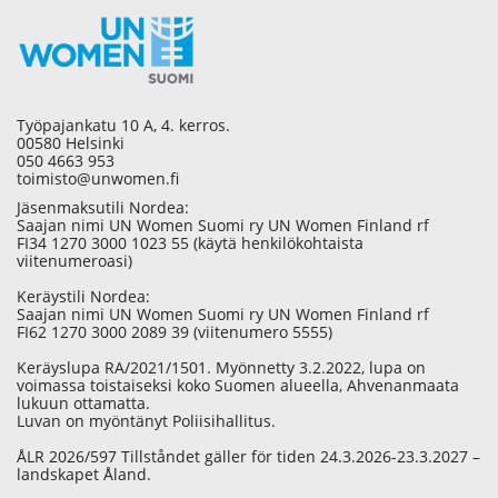
Työpajankatu 10 A, 4. kerros.
00580 Helsinki
050 4663 953
toimisto@unwomen.fi
Jäsenmaksutili Nordea:
Saajan nimi UN Women Suomi ry UN Women Finland rf
FI34 1270 3000 1023 55 (käytä henkilökohtaista
viitenumeroasi)
Keräystili Nordea:
Saajan nimi UN Women Suomi ry UN Women Finland rf
FI62 1270 3000 2089 39 (viitenumero 5555)
Keräyslupa RA/2021/1501. Myönnetty 3.2.2022, lupa on
voimassa toistaiseksi koko Suomen alueella, Ahvenanmaata
lukuun ottamatta.
Luvan on myöntänyt Poliisihallitus.
ÅLR 2026/597 Tillståndet gäller för tiden 24.3.2026-23.3.2027 –
landskapet Åland.