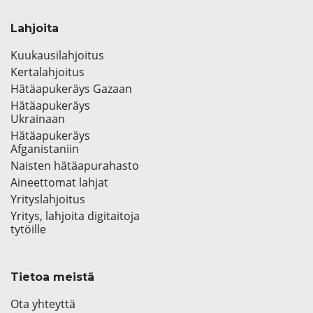
Lahjoita
Kuukausilahjoitus
Kertalahjoitus
Hätäapukeräys Gazaan
Hätäapukeräys
Ukrainaan
Hätäapukeräys
Afganistaniin
Naisten hätäapurahasto
Aineettomat lahjat
Yrityslahjoitus
Yritys, lahjoita digitaitoja
tytöille
Tietoa meistä
Ota yhteyttä