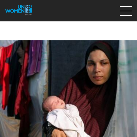
Lahjoita
Osallistu
Mitä teemme
Ajankohtaista
Tietoa meistä
På Svenska
Valikon rivi
Lahjoita