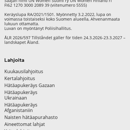
Saajan nimi UN Women Suomi ry UN Women Finland rf
FI62 1270 3000 2089 39 (viitenumero 5555)
Keräyslupa RA/2021/1501. Myönnetty 3.2.2022, lupa on
voimassa toistaiseksi koko Suomen alueella, Ahvenanmaata
lukuun ottamatta.
Luvan on myöntänyt Poliisihallitus.
ÅLR 2026/597 Tillståndet gäller för tiden 24.3.2026-23.3.2027 –
landskapet Åland.
Lahjoita
Kuukausilahjoitus
Kertalahjoitus
Hätäapukeräys Gazaan
Hätäapukeräys
Ukrainaan
Hätäapukeräys
Afganistaniin
Naisten hätäapurahasto
Aineettomat lahjat