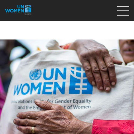
Lahjoita
Osallistu
Mitä teemme
Ajankohtaista
Tietoa meistä
På Svenska
Valikon rivi
Lahjoita