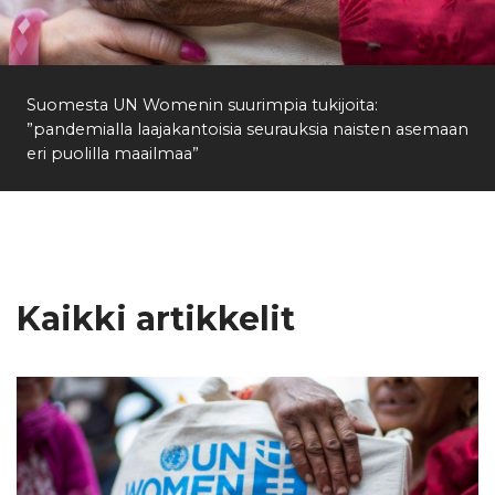
Etsi
Suomesta UN Womenin suurimpia tukijoita:
”pandemialla laajakantoisia seurauksia naisten asemaan
eri puolilla maailmaa”
Kaikki artikkelit