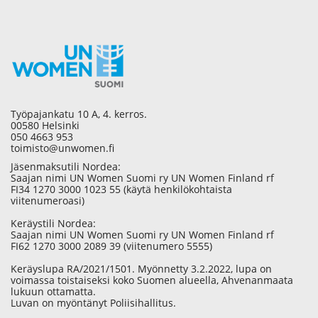
Työpajankatu 10 A, 4. kerros.
00580 Helsinki
050 4663 953
toimisto@unwomen.fi
Jäsenmaksutili Nordea:
Saajan nimi UN Women Suomi ry UN Women Finland rf
FI34 1270 3000 1023 55 (käytä henkilökohtaista
viitenumeroasi)
Keräystili Nordea:
Saajan nimi UN Women Suomi ry UN Women Finland rf
FI62 1270 3000 2089 39 (viitenumero 5555)
Keräyslupa RA/2021/1501. Myönnetty 3.2.2022, lupa on
voimassa toistaiseksi koko Suomen alueella, Ahvenanmaata
lukuun ottamatta.
Luvan on myöntänyt Poliisihallitus.