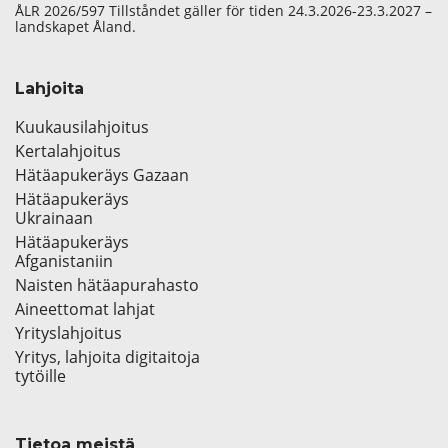
ÅLR 2026/597 Tillståndet gäller för tiden 24.3.2026-23.3.2027 –
landskapet Åland.
Lahjoita
Kuukausilahjoitus
Kertalahjoitus
Hätäapukeräys Gazaan
Hätäapukeräys
Ukrainaan
Hätäapukeräys
Afganistaniin
Naisten hätäapurahasto
Aineettomat lahjat
Yrityslahjoitus
Yritys, lahjoita digitaitoja
tytöille
Tietoa meistä