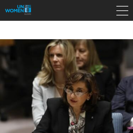
Lahjoita
Osallistu
Mitä teemme
Ajankohtaista
Tietoa meistä
På Svenska
Valikon rivi
Lahjoita