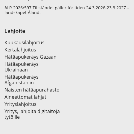
ÅLR 2026/597 Tillståndet gäller för tiden 24.3.2026-23.3.2027 –
landskapet Åland.
Lahjoita
Kuukausilahjoitus
Kertalahjoitus
Hätäapukeräys Gazaan
Hätäapukeräys
Ukrainaan
Hätäapukeräys
Afganistaniin
Naisten hätäapurahasto
Aineettomat lahjat
Yrityslahjoitus
Yritys, lahjoita digitaitoja
tytöille