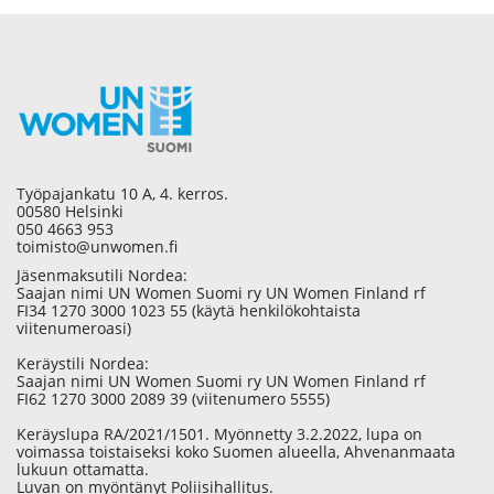
Työpajankatu 10 A, 4. kerros.
00580 Helsinki
050 4663 953
toimisto@unwomen.fi
Jäsenmaksutili Nordea:
Saajan nimi UN Women Suomi ry UN Women Finland rf
FI34 1270 3000 1023 55 (käytä henkilökohtaista
viitenumeroasi)
Keräystili Nordea:
Saajan nimi UN Women Suomi ry UN Women Finland rf
FI62 1270 3000 2089 39 (viitenumero 5555)
Keräyslupa RA/2021/1501. Myönnetty 3.2.2022, lupa on
voimassa toistaiseksi koko Suomen alueella, Ahvenanmaata
lukuun ottamatta.
Luvan on myöntänyt Poliisihallitus.