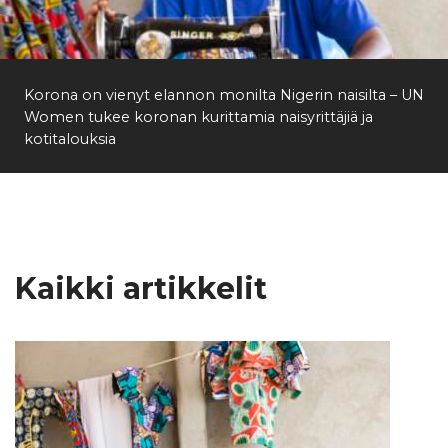
Etsi
Korona on vienyt elannon monilta Nigerin naisilta – UN
Women tukee koronan kurittamia naisyrittäjiä ja
kotitalouksia
Kaikki artikkelit