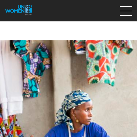
Lahjoita
Osallistu
Mitä teemme
Ajankohtaista
Tietoa meistä
På Svenska
Valikon rivi
Lahjoita