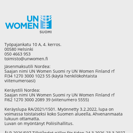
Työpajankatu 10 A, 4. kerros.
00580 Helsinki
050 4663 953
toimisto@unwomen.fi
Jäsenmaksutili Nordea:
Saajan nimi UN Women Suomi ry UN Women Finland rf
FI34 1270 3000 1023 55 (käytä henkilökohtaista
viitenumeroasi)
Keräystili Nordea:
Saajan nimi UN Women Suomi ry UN Women Finland rf
FI62 1270 3000 2089 39 (viitenumero 5555)
Keräyslupa RA/2021/1501. Myönnetty 3.2.2022, lupa on
voimassa toistaiseksi koko Suomen alueella, Ahvenanmaata
lukuun ottamatta.
Luvan on myöntänyt Poliisihallitus.
ÅLR 2026/597 Tillståndet gäller för tiden 24.3.2026-23.3.2027 –