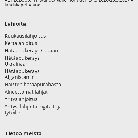
landskapet Åland.
Lahjoita
Kuukausilahjoitus
Kertalahjoitus
Hätäapukeräys Gazaan
Hätäapukeräys
Ukrainaan
Hätäapukeräys
Afganistaniin
Naisten hätäapurahasto
Aineettomat lahjat
Yrityslahjoitus
Yritys, lahjoita digitaitoja
tytöille
Tietoa meistä