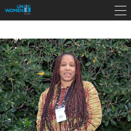
Lahjoita
Osallistu
Mitä teemme
Ajankohtaista
Tietoa meistä
På Svenska
Valikon rivi
Lahjoita