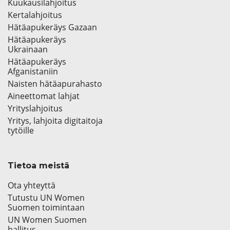
Kuukausilahjoitus
Kertalahjoitus
Hätäapukeräys Gazaan
Hätäapukeräys
Ukrainaan
Hätäapukeräys
Afganistaniin
Naisten hätäapurahasto
Aineettomat lahjat
Yrityslahjoitus
Yritys, lahjoita digitaitoja
tytöille
Tietoa meistä
Ota yhteyttä
Tutustu UN Women
Suomen toimintaan
UN Women Suomen
hallitus