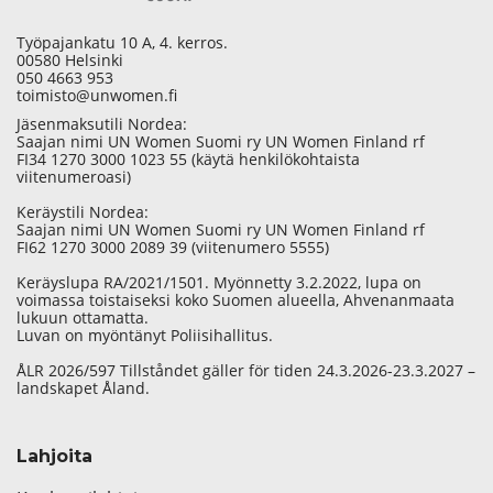
Työpajankatu 10 A, 4. kerros.
00580 Helsinki
050 4663 953
toimisto@unwomen.fi
Jäsenmaksutili Nordea:
Saajan nimi UN Women Suomi ry UN Women Finland rf
FI34 1270 3000 1023 55 (käytä henkilökohtaista
viitenumeroasi)
Keräystili Nordea:
Saajan nimi UN Women Suomi ry UN Women Finland rf
FI62 1270 3000 2089 39 (viitenumero 5555)
Keräyslupa RA/2021/1501. Myönnetty 3.2.2022, lupa on
voimassa toistaiseksi koko Suomen alueella, Ahvenanmaata
lukuun ottamatta.
Luvan on myöntänyt Poliisihallitus.
ÅLR 2026/597 Tillståndet gäller för tiden 24.3.2026-23.3.2027 –
landskapet Åland.
Lahjoita