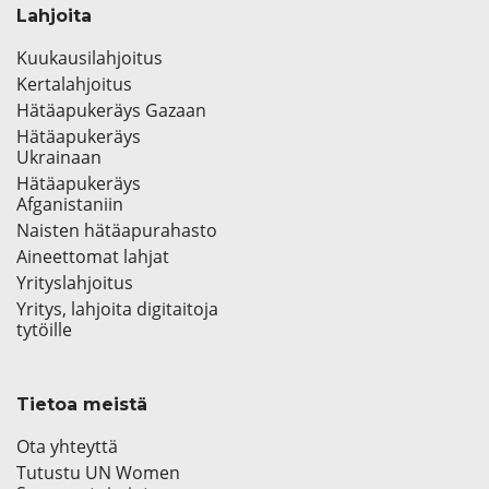
Lahjoita
Kuukausilahjoitus
Kertalahjoitus
Hätäapukeräys Gazaan
Hätäapukeräys
Ukrainaan
Hätäapukeräys
Afganistaniin
Naisten hätäapurahasto
Aineettomat lahjat
Yrityslahjoitus
Yritys, lahjoita digitaitoja
tytöille
Tietoa meistä
Ota yhteyttä
Tutustu UN Women