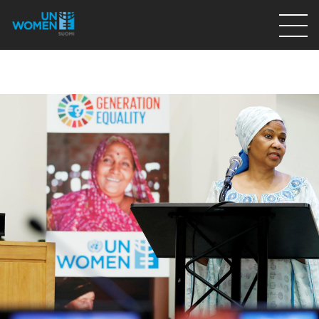
Lahjoita
Osallistu
Mitä teemme
Ajankohtaista
Tietoa meistä
På Svenska
Valikon rivi
Lahjoita