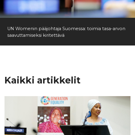
Etsi
UN Womenin pääjohtaja Suomessa: toimia tasa-arvon
saavuttamiseksi kiritettävä
Kaikki artikkelit