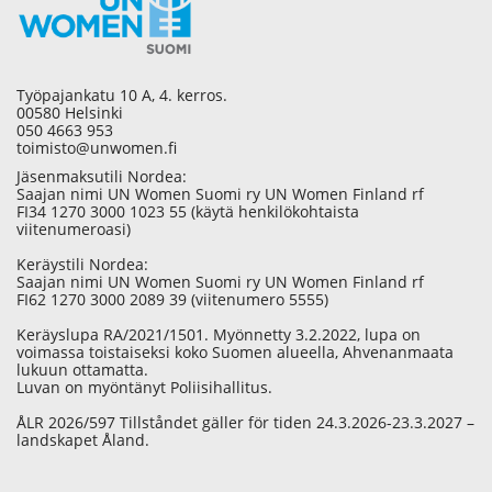
Työpajankatu 10 A, 4. kerros.
00580 Helsinki
050 4663 953
toimisto@unwomen.fi
Jäsenmaksutili Nordea:
Saajan nimi UN Women Suomi ry UN Women Finland rf
FI34 1270 3000 1023 55 (käytä henkilökohtaista
viitenumeroasi)
Keräystili Nordea:
Saajan nimi UN Women Suomi ry UN Women Finland rf
FI62 1270 3000 2089 39 (viitenumero 5555)
Keräyslupa RA/2021/1501. Myönnetty 3.2.2022, lupa on
voimassa toistaiseksi koko Suomen alueella, Ahvenanmaata
lukuun ottamatta.
Luvan on myöntänyt Poliisihallitus.
ÅLR 2026/597 Tillståndet gäller för tiden 24.3.2026-23.3.2027 –
landskapet Åland.