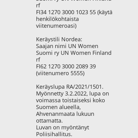
rf
FI34 1270 3000 1023 55 (käytä
henkilökohtaista
viitenumeroasi)
Keräystili Nordea:
Saajan nimi UN Women
Suomi ry UN Women Finland
rf
FI62 1270 3000 2089 39
(viitenumero 5555)
Keräyslupa RA/2021/1501.
Myönnetty 3.2.2022, lupa on
voimassa toistaiseksi koko
Suomen alueella,
Ahvenanmaata lukuun
ottamatta.
Luvan on myöntänyt
Poliisihallitus.