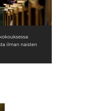
skokouksessa:
ista ilman naisten