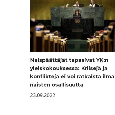
Naispäättäjät tapasivat YK:n
yleiskokouksessa: Kriisejä ja
konflikteja ei voi ratkaista ilm
naisten osallisuutta
23.09.2022