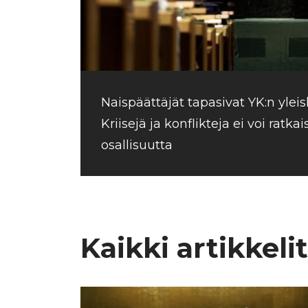
Naispäättäjät tapasivat YK:n ylei
Kriisejä ja konflikteja ei voi ratka
osallisuutta
Kaikki artikkelit