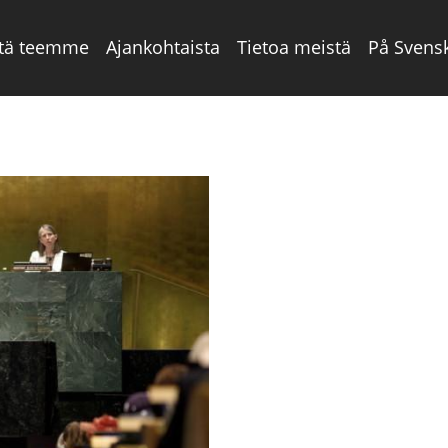
tä teemme
Ajankohtaista
Tietoa meistä
På Svens