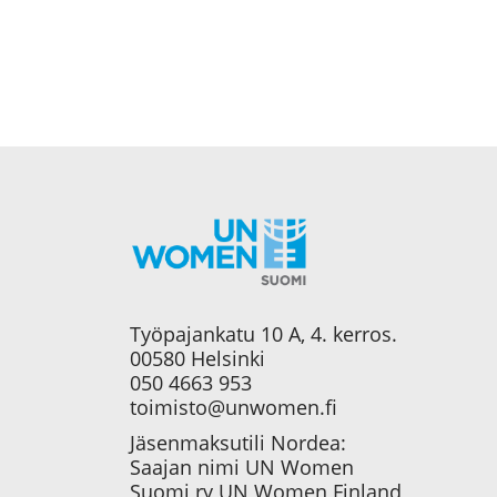
Työpajankatu 10 A, 4. kerros.
00580 Helsinki
050 4663 953
toimisto@unwomen.fi
Jäsenmaksutili Nordea:
Saajan nimi UN Women
Suomi ry UN Women Finland