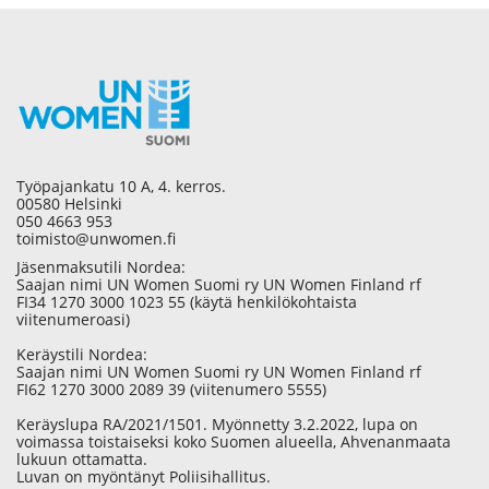
Työpajankatu 10 A, 4. kerros.
00580 Helsinki
050 4663 953
toimisto@unwomen.fi
Jäsenmaksutili Nordea:
Saajan nimi UN Women Suomi ry UN Women Finland rf
FI34 1270 3000 1023 55 (käytä henkilökohtaista
viitenumeroasi)
Keräystili Nordea:
Saajan nimi UN Women Suomi ry UN Women Finland rf
FI62 1270 3000 2089 39 (viitenumero 5555)
Keräyslupa RA/2021/1501. Myönnetty 3.2.2022, lupa on
voimassa toistaiseksi koko Suomen alueella, Ahvenanmaata
lukuun ottamatta.
Luvan on myöntänyt Poliisihallitus.