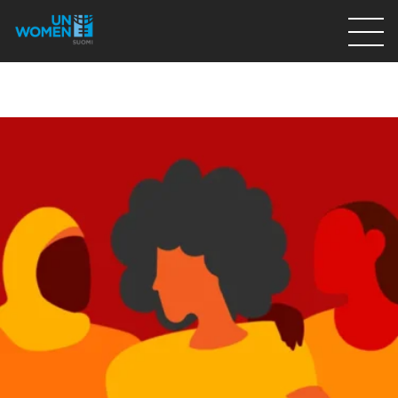
Lahjoita
Osallistu
Mitä teemme
Ajankohtaista
Tietoa meistä
På Svenska
Valikon rivi
Lahjoita