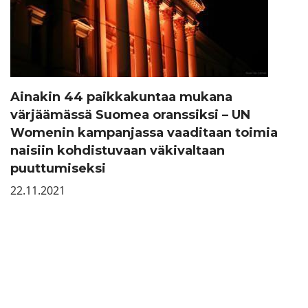
Ainakin 44 paikkakuntaa mukana
värjäämässä Suomea oranssiksi – UN
Womenin kampanjassa vaaditaan toimia
naisiin kohdistuvaan väkivaltaan
puuttumiseksi
22.11.2021