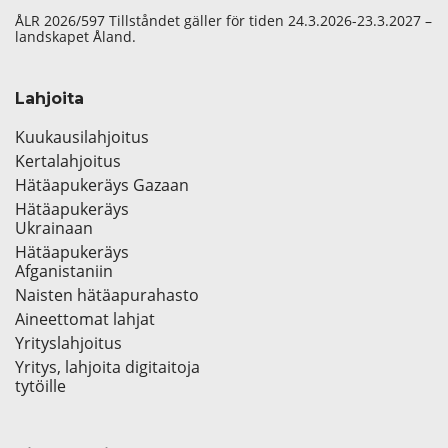
ÅLR 2026/597 Tillståndet gäller för tiden 24.3.2026-23.3.2027 –
landskapet Åland.
Lahjoita
Kuukausilahjoitus
Kertalahjoitus
Hätäapukeräys Gazaan
Hätäapukeräys
Ukrainaan
Hätäapukeräys
Afganistaniin
Naisten hätäapurahasto
Aineettomat lahjat
Yrityslahjoitus
Yritys, lahjoita digitaitoja
tytöille