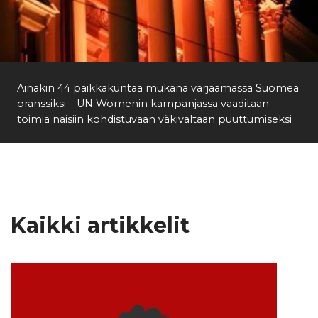
Ainakin 44 paikkakuntaa mukana värjäämässä Suomea
oranssiksi – UN Womenin kampanjassa vaaditaan
toimia naisiin kohdistuvaan väkivaltaan puuttumiseksi
Kaikki artikkelit