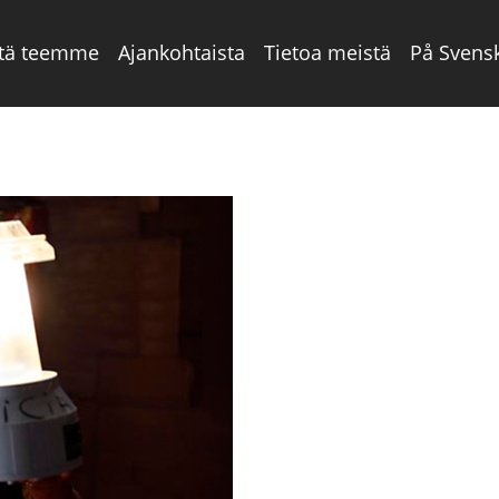
tä teemme
Ajankohtaista
Tietoa meistä
På Svens