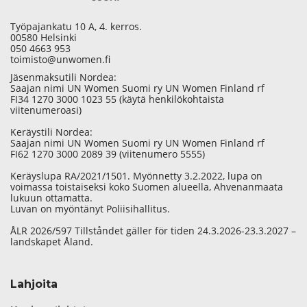
Työpajankatu 10 A, 4. kerros.
00580 Helsinki
050 4663 953
toimisto@unwomen.fi
Jäsenmaksutili Nordea:
Saajan nimi UN Women Suomi ry UN Women Finland rf
FI34 1270 3000 1023 55 (käytä henkilökohtaista
viitenumeroasi)
Keräystili Nordea:
Saajan nimi UN Women Suomi ry UN Women Finland rf
FI62 1270 3000 2089 39 (viitenumero 5555)
Keräyslupa RA/2021/1501. Myönnetty 3.2.2022, lupa on
voimassa toistaiseksi koko Suomen alueella, Ahvenanmaata
lukuun ottamatta.
Luvan on myöntänyt Poliisihallitus.
ÅLR 2026/597 Tillståndet gäller för tiden 24.3.2026-23.3.2027 –
landskapet Åland.
Lahjoita