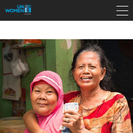
Lahjoita
Osallistu
Mitä teemme
Ajankohtaista
Tietoa meistä
På Svenska
Valikon rivi
Lahjoita