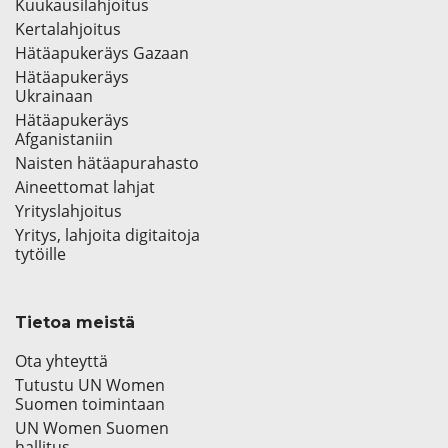
Kuukausilahjoitus
Kertalahjoitus
Hätäapukeräys Gazaan
Hätäapukeräys
Ukrainaan
Hätäapukeräys
Afganistaniin
Naisten hätäapurahasto
Aineettomat lahjat
Yrityslahjoitus
Yritys, lahjoita digitaitoja
tytöille
Tietoa meistä
Ota yhteyttä
Tutustu UN Women
Suomen toimintaan
UN Women Suomen
hallitus