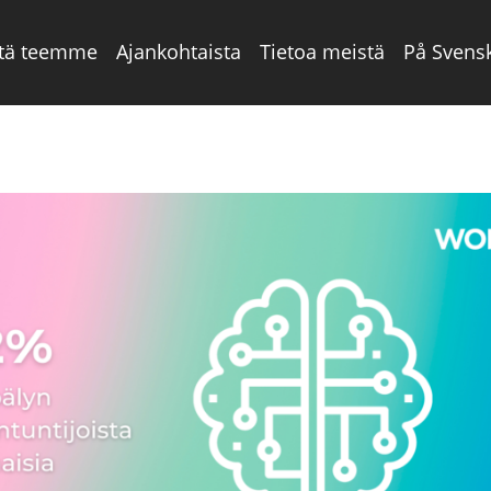
tä teemme
Ajankohtaista
Tietoa meistä
På Svens