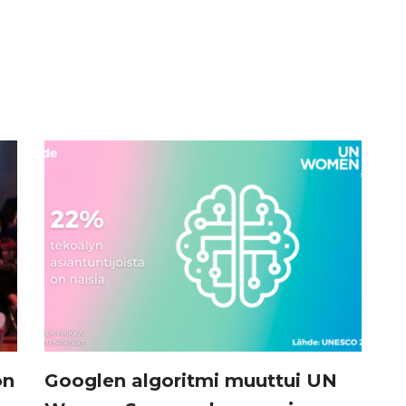
on
Googlen algoritmi muuttui UN