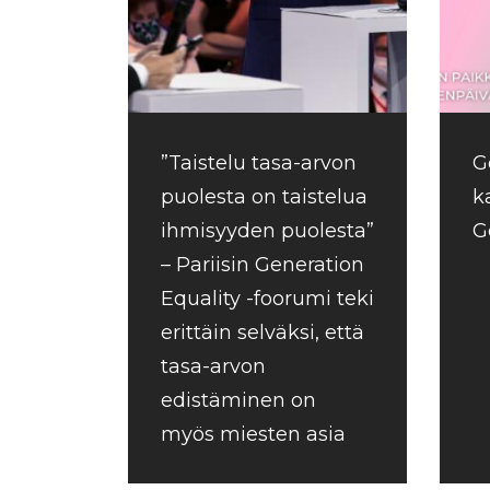
”Taistelu tasa-arvon
G
puolesta on taistelua
k
ihmisyyden puolesta”
G
– Pariisin Generation
Equality -foorumi teki
erittäin selväksi, että
tasa-arvon
edistäminen on
myös miesten asia