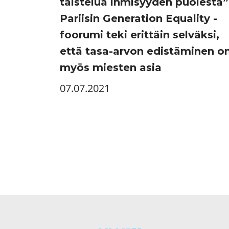
taistelua ihmisyyden puolesta”
Pariisin Generation Equality -
foorumi teki erittäin selväksi,
että tasa-arvon edistäminen o
myös miesten asia
07.07.2021