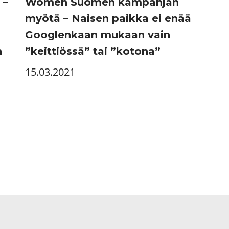
 –
Women Suomen kampanjan
myötä – Naisen paikka ei enää
Googlenkaan mukaan vain
n
”keittiössä” tai ”kotona”
15.03.2021