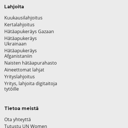
Lahjoita
Kuukausilahjoitus
Kertalahjoitus
Hätäapukeräys Gazaan
Hätäapukeräys
Ukrainaan
Hätäapukeräys
Afganistaniin
Naisten hätäapurahasto
Aineettomat lahjat
Yrityslahjoitus
Yritys, lahjoita digitaitoja
tytöille
Tietoa meistä
Ota yhteyttä
Tutustu UN Women