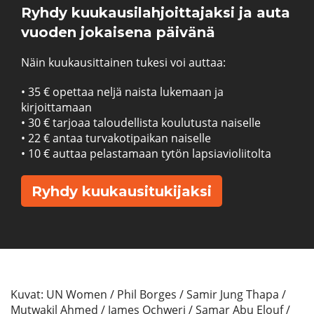
Ryhdy kuukausilahjoittajaksi ja auta
vuoden jokaisena päivänä
Näin kuukausittainen tukesi voi auttaa:
• 35 € opettaa neljä naista lukemaan ja
kirjoittamaan
• 30 € tarjoaa taloudellista koulutusta naiselle
• 22 € antaa turvakotipaikan naiselle
• 10 € auttaa pelastamaan tytön lapsiavioliitolta
Ryhdy kuukausitukijaksi
Kuvat: UN Women / Phil Borges / Samir Jung Thapa /
Mutwakil Ahmed / James Ochweri / Samar Abu Elouf /