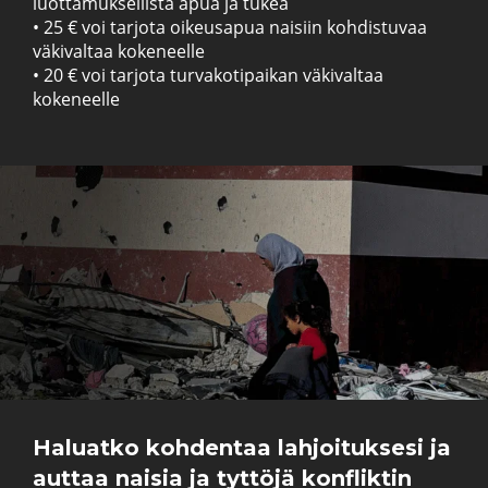
luottamuksellista apua ja tukea
• 25 € voi tarjota oikeusapua naisiin kohdistuvaa
väkivaltaa kokeneelle
• 20 € voi tarjota turvakotipaikan väkivaltaa
kokeneelle
Haluatko kohdentaa lahjoituksesi ja
auttaa naisia ja tyttöjä konfliktin