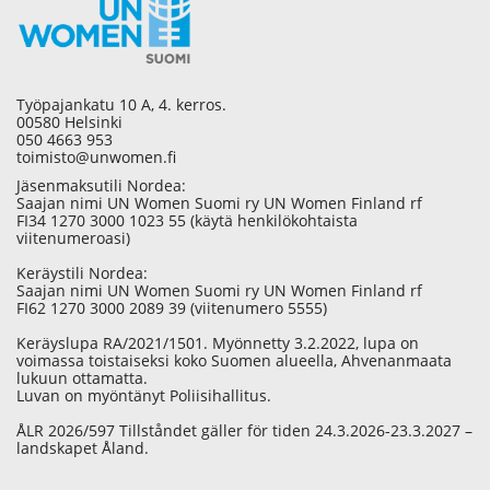
Työpajankatu 10 A, 4. kerros.
00580 Helsinki
050 4663 953
toimisto@unwomen.fi
Jäsenmaksutili Nordea:
Saajan nimi UN Women Suomi ry UN Women Finland rf
FI34 1270 3000 1023 55 (käytä henkilökohtaista
viitenumeroasi)
Keräystili Nordea:
Saajan nimi UN Women Suomi ry UN Women Finland rf
FI62 1270 3000 2089 39 (viitenumero 5555)
Keräyslupa RA/2021/1501. Myönnetty 3.2.2022, lupa on
voimassa toistaiseksi koko Suomen alueella, Ahvenanmaata
lukuun ottamatta.
Luvan on myöntänyt Poliisihallitus.
ÅLR 2026/597 Tillståndet gäller för tiden 24.3.2026-23.3.2027 –
landskapet Åland.