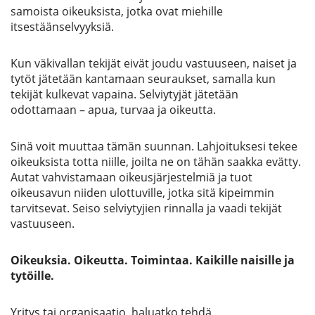
samoista oikeuksista, jotka ovat miehille
itsestäänselvyyksiä.
Kun väkivallan tekijät eivät joudu vastuuseen, naiset ja
tytöt jätetään kantamaan seuraukset, samalla kun
tekijät kulkevat vapaina. Selviytyjät jätetään
odottamaan – apua, turvaa ja oikeutta.
Sinä voit muuttaa tämän suunnan. Lahjoituksesi tekee
oikeuksista totta niille, joilta ne on tähän saakka evätty.
Autat vahvistamaan oikeusjärjestelmiä ja tuot
oikeusavun niiden ulottuville, jotka sitä kipeimmin
tarvitsevat. Seiso selviytyjien rinnalla ja vaadi tekijät
vastuuseen.
Oikeuksia. Oikeutta. Toimintaa. Kaikille naisille ja
tytöille.
Yritys tai organisaatio,
haluatko tehdä