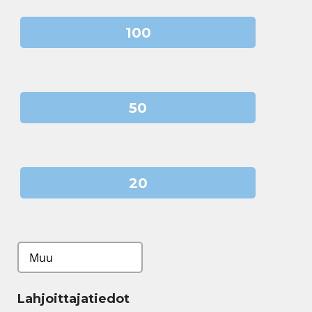
100
50
20
Lahjoittajatiedot