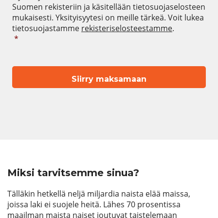
Suomen rekisteriin ja käsitellään tietosuojaselosteen
mukaisesti. Yksityisyytesi on meille tärkeä. Voit lukea
tietosuojastamme
rekisteriselosteestamme
.
*
Miksi tarvitsemme sinua?
Tälläkin hetkellä neljä miljardia naista elää maissa,
joissa laki ei suojele heitä. Lähes 70 prosentissa
maailman maista naiset joutuvat taistelemaan