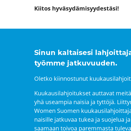
Kiitos hyväsydämisyydestäsi!
Sinun kaltaisesi lahjoitta
työmme jatkuvuuden.
Oletko kiinnostunut kuukausilahjoi
Kuukausilahjoitukset auttavat meit
yhä useampia naisia ja tyttöjä. Liit
Women Suomen kuukausilahjoittajak
naisille jatkuvaa tukea ja suojelua ja
saamaan toivoa paremmasta tuleva