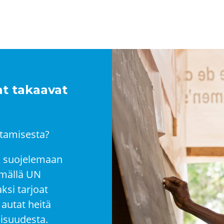
jat takaavat
ttamisesta?
ä suojelemaan
tymällä UN
si tarjoat
 autat heitä
isuudesta.