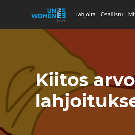
Lahjoita
Osallistu
Mi
Valikon rivi
Kiitos arv
lahjoitukse