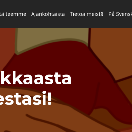
tä teemme
Ajankohtaista
Tietoa meistä
På Svens
okkaasta
stasi!