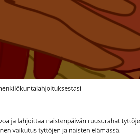
henkilökuntalahjoituksestasi
rvoa ja lahjoittaa naistenpäivän ruusurahat tyttöj
inen vaikutus tyttöjen ja naisten elämässä.