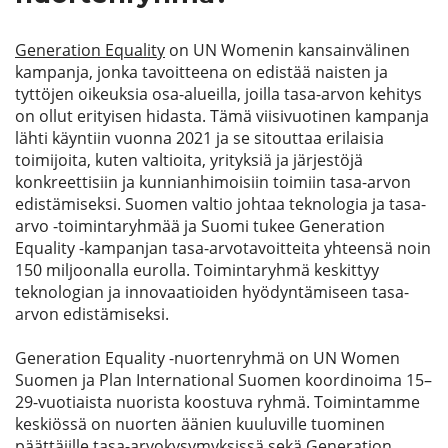
Generation Equality
on UN Womenin kansainvälinen
kampanja, jonka tavoitteena on edistää naisten ja
tyttöjen oikeuksia osa-alueilla, joilla tasa-arvon kehitys
on ollut erityisen hidasta. Tämä viisivuotinen kampanja
lähti käyntiin vuonna 2021 ja se sitouttaa erilaisia
toimijoita, kuten valtioita, yrityksiä ja järjestöjä
konkreettisiin ja kunnianhimoisiin toimiin tasa-arvon
edistämiseksi. Suomen
valtio johtaa teknologia ja tasa-
arvo -toimintaryhmää ja Suomi tukee Generation
Equality -kampanjan tasa-arvotavoitteita yhteensä noin
150 miljoonalla eurolla. Toimintaryhmä keskittyy
teknologian ja innovaatioiden hyödyntämiseen tasa-
arvon edistämiseksi.
Generation Equality -nuortenryhmä on UN Women
Suomen ja Plan International Suomen koordinoima 15–
29-vuotia
ista nuorista
koostuva
ryhmä. Toimintamme
keskiössä on nuorten äänien kuuluville tuominen
päättäjille tasa-arvokysymy
ksissä
sekä Generation