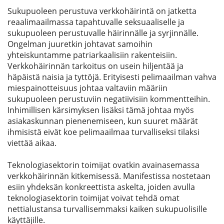
Sukupuoleen perustuva verkkohäirintä on jatketta
reaalimaailmassa tapahtuvalle seksuaaliselle ja
sukupuoleen perustuvalle häirinnälle ja syrjinnälle.
Ongelman juuretkin johtavat samoihin
yhteiskuntamme patria
r
kaalisiin rakenteisiin.
Verkkohäirinnän tarkoitus on usein hiljentää ja
häpäistä naisia ja tyttöjä. Erityisesti pelimaailman vahva
miespainotteisuus johtaa valtaviin määriin
sukupuoleen perustuviin negatiivisiin kommentteihin.
Inhimillisen kärsimyksen lisäksi tämä johtaa myös
asiakaskunnan pienenemiseen, kun suuret määrät
ihmisistä eivät koe pelimaailmaa turvalliseksi tilaksi
viettää aikaa.
Teknologiasektorin toimijat ovatkin avainasemassa
verkkohäirinnän kitkemisessä. Manifestissa nostetaan
esiin yhdeksän konkreettista askelta, joiden avulla
teknologiasektorin toimijat voivat tehdä omat
nettialustansa turvallisemmaksi kaiken sukupuolisille
käyttäjille.