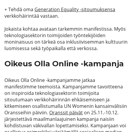
+ Tehdä oma
Generation Equality -sitoumuksensa
verkkohäirintää vastaan.
Jokaista kohtaa avataan tarkemmin manifestissa. Myös
teknologiasektorin toimijoiden työntekijöiden
moninaisuus on tärkeä osa inklusiivisemman kulttuurin
luomisessa sekä työpaikalla että verkossa.
Oikeus Olla Online -kampanja
Oikeus Olla Online -kampanjamme jatkaa
manifestimme teemoista. Kampanjamme tavoitteena
on inspiroida teknologiasektorin toimijoita
sitoutumaan verkkohäirinnän ehkäisemiseen ja
kitkemiseen osallistumalla UN Womenin kansainvälisiin
Oransseihin päiviin.
Oranssit päivät
on 25.11.-10.12.
järjestettävä maailmanlaajuinen kampanja naisiin
kohdistuvan väkivallan lopettamiseksi. Kampanjaan voi