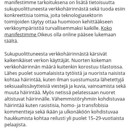
manifestimme tarkoituksen
a
on lisätä tietoisuutta
sukupuolittuneesta verkkohäirinnästä sekä tuoda esiin
konkreettisia toimia, joita teknologiasektorin
toimijoiden täytyy ottaa huomioon kehittääkseen
verkkoympäristöä turvallisemmaksi kaikille.
Koko
manifestimme
Oikeus olla online
pääsee lukemaan
täältä.
Sukupuolittuneesta verkkohäirinnästä kärsivät
kaikenikäiset verkon käyttäjät. Nuorten kokeman
verkkohäirinnän määrä kuitenkin korostuu tilastoissa.
Lähes puolet suomalaisista tytöistä ja nuorista naisista
kohtaa häirintää, kuten ilman suostumusta lähetettyjä
seksuaalissävytteisiä viestejä ja kuvia, vainoamista sekä
muuta häirintää. Myös netissä pelatessaan nuoret
altistuvat häirinnälle. Vähemmistöryhmiin kohdistuvaa
häirintää kuten rasistisia, homo- ja transfobisia
kommentteja sekä ikään ja ulkonäköön kohdistuvaa
haukkumista kohtaa reilusti yli puolet 15–29-vuotiaista
pelaajista.