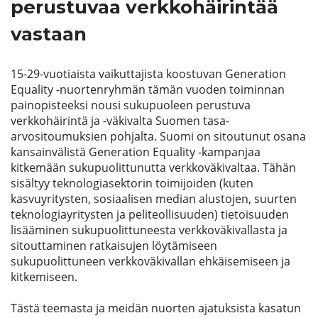
perustuvaa verkkohäirintää
vastaan
15-29-vuotiaista vaikuttajista koostuvan Generation
Equality -n
uortenryhmän tämän vuoden toiminnan
painopisteeksi nousi sukupuoleen perustuva
verkkohäirintä ja -väkivalta Suomen tasa-
arvositoumuksien pohjalta. Suomi on sitoutunut osana
kansainvälistä Generation Equality -kampanjaa
kitkemään sukupuolittunutta verkkoväkivaltaa. Tähän
sisältyy teknologiasektorin toimijoiden (kuten
kasvuyritysten, sosiaalisen median alustojen, suurten
teknologiayritysten ja peliteollisuuden) tietoisuuden
lisääminen sukupuolittuneesta verkkoväkivallasta ja
sitouttaminen ratkaisujen löytämiseen
sukupuolittuneen verkkoväkivallan ehkäisemiseen ja
kitkemiseen.
Tästä teemasta ja meidän nuorten ajatuksista kasatun