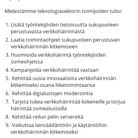
Mielestämme teknologiasektorin toimijoiden tulisi:
Lisätä työntekijöiden tietoisuutta sukupuoleen
perustuvasta verkkohäirinnästä
Laatia toimintaohjeet sukupuoleen perustuvan
verkkohäirinnän kitkemiseen
Huomioida verkkohäirintä työntekijöiden
someohjeissa
Kampanjoida verkkohäirintää vastaan
Kehittää uusia innovaatioita verkkohäirinnän
kitkemiseksi osana liiketoimintaansa
Kehittää digialustojen moderointia
Tarjota tukea verkkohäirintää kokeneille ja torjua
häirintää somealustoilla
Kehittää reilun pelin servereitä
Vaikuttaa lainsäädäntöön ja käytäntöihin
verkkohäirinnän kitkemiseksi