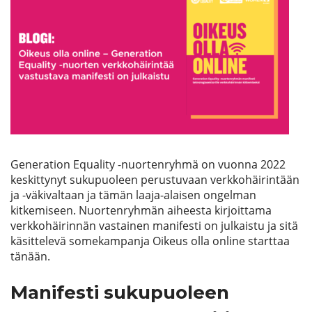
Etsi
Generation Equality -nuortenryhmä on vuonna 2022
keskittynyt sukupuoleen perustuvaan verkkohäirintään
ja -väkivaltaan ja
tämän
laaja-alaisen ongelma
n
kitkemiseen
. Nuortenryhmän aiheesta kirjoittama
verkkohäirinnän vastainen manifesti on julkaistu ja sitä
käsittelevä somekampanja
Oikeus olla online
starttaa
tänään.
Manifesti sukupuoleen