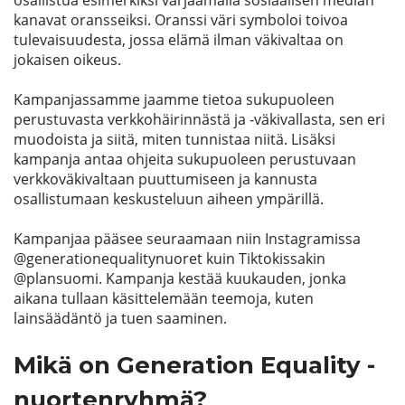
osallistua esimerkiksi värjäämällä sosiaalisen median
kanavat oransseiksi. Oranssi väri symboloi toivoa
tulevaisuudesta, jossa elämä ilman väkivaltaa on
jokaisen oikeus.
Kampanjassamme jaamme tietoa sukupuoleen
perustuvasta verkkohäirinnästä ja -väkivallasta, sen eri
muodoista ja siitä, miten tunnistaa niitä. Lisäksi
kampanja antaa ohjeita sukupuoleen perustuvaan
verkkoväkivaltaan puuttumiseen ja kannusta
osallistumaan keskusteluun aiheen ympärillä.
Kampanjaa pääsee seuraamaan niin Instagramissa
@generationequalitynuoret kuin Tiktokissakin
@plansuomi
.
Kampanja kestää kuukauden, jonka
aikana tullaan käsittelemään teemoja, kuten
lainsäädäntö ja tuen saaminen.
Mikä on Generation Equality -
nuortenryhmä?