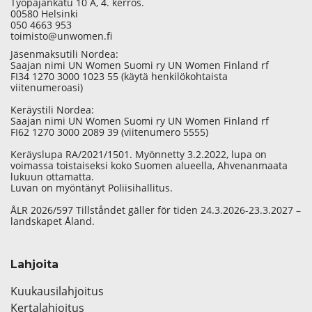
Työpajankatu 10 A, 4. kerros.
00580 Helsinki
050 4663 953
toimisto@unwomen.fi
Jäsenmaksutili Nordea:
Saajan nimi UN Women Suomi ry UN Women Finland rf
FI34 1270 3000 1023 55 (käytä henkilökohtaista
viitenumeroasi)
Keräystili Nordea:
Saajan nimi UN Women Suomi ry UN Women Finland rf
FI62 1270 3000 2089 39 (viitenumero 5555)
Keräyslupa RA/2021/1501. Myönnetty 3.2.2022, lupa on
voimassa toistaiseksi koko Suomen alueella, Ahvenanmaata
lukuun ottamatta.
Luvan on myöntänyt Poliisihallitus.
ÅLR 2026/597 Tillståndet gäller för tiden 24.3.2026-23.3.2027 –
landskapet Åland.
Lahjoita
Kuukausilahjoitus
Kertalahjoitus