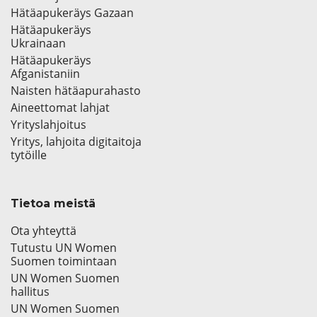
Hätäapukeräys Gazaan
Hätäapukeräys
Ukrainaan
Hätäapukeräys
Afganistaniin
Naisten hätäapurahasto
Aineettomat lahjat
Yrityslahjoitus
Yritys, lahjoita digitaitoja
tytöille
Tietoa meistä
Ota yhteyttä
Tutustu UN Women
Suomen toimintaan
UN Women Suomen
hallitus
UN Women Suomen