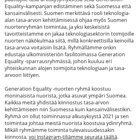
Equality
–
kampanjan edistäminen sekä Suomessa että
kansainvälisesti. Suomen merkittävä rooli teknologia-
alan tasa-arvon kehittämisessä ohjaa myös Suomen
nuortenryhmän toimintaa
,
ja yksi keskeisistä
tavoitteistamme on jakaa teknologiasektorin toimijoille
nuorten näkökulmaa siitä, millä konkreettisilla keinoilla
tasa-arvo
a
voitaisiin lisätä. Ryhmällämme onkin
edustaja ulkoministeriön fasilitoimassa Generation
Equality -sparrausryhmässä, johon kuuluu eri
yhteiskunnan alojen toimijoita teknologiaan ja tasa-
arvoon liittyen.
Generation Equality -nuorten
ryhmä koostuu
moninaisista nuorista, jotka asuvat ympäri Suomea.
Kaikkia meitä yhdistää kiinnostus tasa-arvon
kehittämiseen niin Suomessa kuin kansainvälisestikin.
Ryhmä on ollut toiminnassa alkusyksystä 2021 ja sen
toimintaa johtaa meistä nuorista koostuva ydinryhmä.
Mikäli ryhmämme toiminta tulevaisuudessakin
kiinnosta,
voi Instagram-tiliämme seurata täältä
.