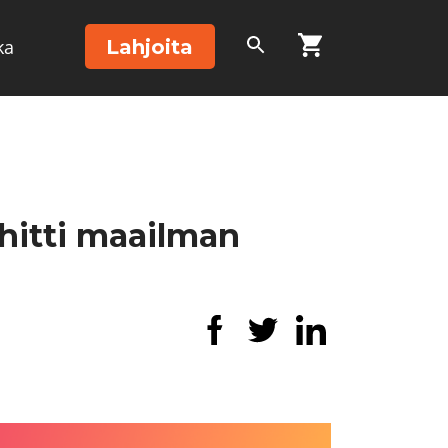
Lahjoita
ka
ehitti maailman