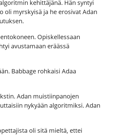
goritmin kehittäjänä. Hän syntyi
o oli myrskyisä ja he erosivat Adan
lutuksen.
si lentokoneen. Opiskellessaan
yhtyi avustamaan eräässä
mään. Babbage rohkaisi Adaa
tekstin. Adan muistiinpanojen
uttaisiin nykyään algoritmiksi. Adan
ettajista oli sitä mieltä, ettei