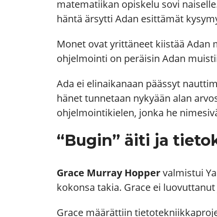
matematiikan opiskelu sovi naiselle
häntä ärsytti Adan esittämät kysym
Monet ovat yrittäneet kiistää Adan 
ohjelmointi on
peräisin Adan muisti
Ada ei elinaikanaan päässyt nautti
hänet tunnetaan nykyään alan arvost
ohjelmointikielen, jonka he nimesiv
“Bugin” äiti ja tie
Grace Murray Hopper
valmistui
Ya
kokonsa takia. Grace ei luovuttanu
Grace määrättiin tietotekniikkaproje