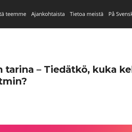
tä teemme
Ajankohtaista
Tietoa meistä
På Svens
n tarina – Tiedätkö, kuka k
itmin?