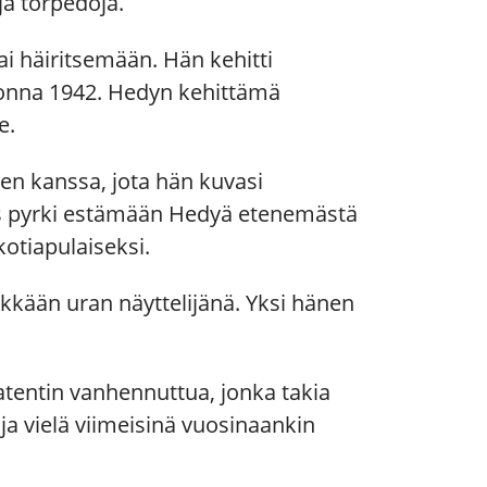
ja torpedoja.
 tai häiritsemään. Hän kehitti
uonna 1942. Hedyn kehittämä
e.
en kanssa, jota hän kuvasi
ies pyrki estämään Hedyä etenemästä
kotiapulaiseksi.
ekkään uran näyttelijänä. Yksi hänen
atentin vanhennuttua, jonka takia
ja vielä viimeisinä vuosinaankin