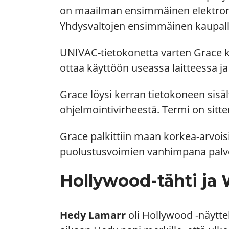
on maailman ensimmäinen elektroni
Yhdysvaltojen ensimmäinen kaupalli
UNIVAC-tietokonetta varten Grace keh
ottaa käyttöön useassa laitteessa j
Grace löysi kerran tietokoneen sisält
ohjelmointivirheestä. Termi on sitt
Grace palkittiin maan korkea-arvois
puolustusvoimien vanhimpana palve
Hollywood-tähti ja W
Hedy Lamarr
oli Hollywood -näytte