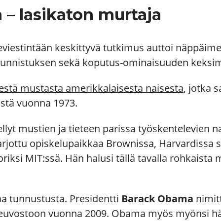
 – lasikaton murtaja
eviestintään keskittyvä tutkimus auttoi näppäim
an tunnistuksen sekä koputus-ominaisuuden keksi
stä mustasta amerikkalaisesta naisesta
, jotka 
:st
ä
vuonna 1973.
nellyt mustien ja tieteen parissa työskentelevien
 tarjottu opiskelupaikkaa Brownissa, Harvardissa
iksi MIT:ssä. Hän halusi tällä tavalla rohkaista 
aa tunnustusta. Presidentti
Barack Obama
nimitt
 neuvostoon vuonna 2009. Obama myös myönsi häne