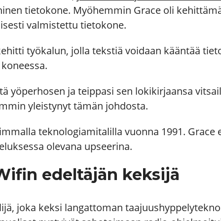
nen tietokone. Myöhemmin Grace oli kehittämä
sesti valmistettu tietokone.
itti työkalun, jolla tekstiä voidaan kääntää tiet
a koneessa.
ä yöperhosen ja teippasi sen lokikirjaansa vitsaill
emmin yleistynyt tämän johdosta.
immalla teknologiamitalilla vuonna 1991. Grace e
luksessa olevana upseerina.
ifin edeltäjän keksijä
lijä, joka keksi langattoman taajuushyppelytek