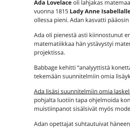
Ada Lovelace
oli lahjakas matemaa
vuonna 1815
Lady Anne Isabellall
ollessa pieni. Adan kasvatti pääosi
Ada oli pienestä asti kiinnostunut er
matematiikkaa hän ystävystyi mat
projektissa.
Babbage kehitti “analyyttistä konet
tekemään suunnitelmiin omia lisäyk
Ada lisäsi suunnitelmiin omia laske
pohjalta luotiin tapa ohjelmoida ko
muistiinpanot sisälsivät myös mode
Adan opettajat suhtautuivat hänee