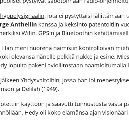
opuoliset pystyivät sabotoimaan radio-ohjelmoitu
shyppelysignaalin
, jota ei pystyttäisi jäljittämään
rge Antheilin
kanssa ja keksintö patentoitiin v
erkiksi Wifin, GPS:n ja Bluetoothin kehittämisell
. Hän meni nuorena naimisiin kontrolloivan mieh
 koki olevansa hänelle pelkkä nukke ja esine. M
edy lopulta pakeni avioliitostaan naamioitumalla 
n jälkeen Yhdysvaltoihin, jossa hän loi menestyks
son ja Delilah (1949).
tettiin käyttöön ja saavutti tunnustusta vasta p
nnöllään. Hedy oli koko elämänsä ajan visionääri 