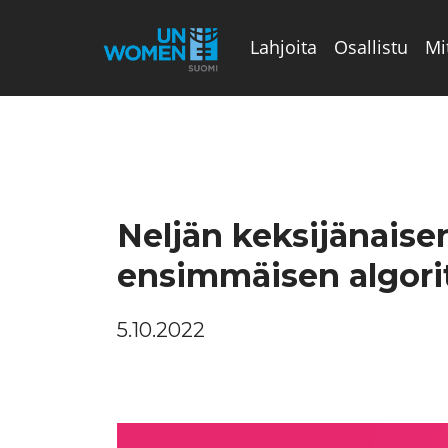
Lahjoita
Osallistu
Mi
Valikon rivi
Neljän keksijänaise
ensimmäisen algor
5.10.2022