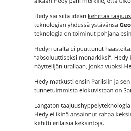
aikaan Hedy pani merkille, että ulk
Hedy sai siitä idean
kehittää taajuu
teknologian yhdessä ystävänsä
Geo
teknologia on toiminut pohjana esim
Hedyn uralta ei puuttunut haasteita
“absoluuttiseksi monarkiksi”. Hedy
näyttelijän urallaan, jonka vuoksi H
Hedy matkusti ensin Pariisiin ja se
tunnetuimmista elokuvistaan on Sam
Langaton taajuushyppelyteknologia o
Hedy ei ikinä ansainnut rahaa keksi
kehitti erilaisia keksintöjä.