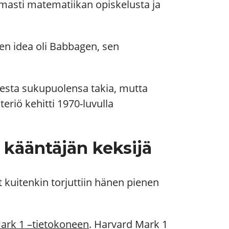
rmasti matematiikan opiskelusta ja
een idea oli Babbagen,
sen
sesta sukupuolensa takia, mutta
riö kehitti 1970-luvulla
n kääntäjän keksijä
 kuitenkin torjuttiin hänen pienen
ark 1 –tietokoneen
. Harvard Mark 1