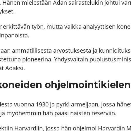
. Hänen mielestään Adan sairastelukin johtui va
ykset.
merkittävän työn, mutta vaikka analyyttisen kon
inpanoista.
maan ammatillisesta arvostuksesta ja kunnioituk
ettuna pioneerina. Yhdysvaltain puolustusministe
ät Adaksi.
tokoneiden ohjelmointikiele
lesta vuonna 1930 ja pyrki armeijaan, jossa hänet
t ja myöhemmin hän pääsi naisten reserviin.
ktiin Harvardiin,
jossa hän
ohjelmoi Harvardin M