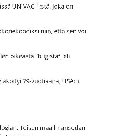
ssä UNIVAC 1:stä, joka on
okonekoodiksi niin, että sen voi
en oikeasta “bugista”, eli
läköityi 79-vuotiaana, USA:n
nologian. Toisen maailmansodan