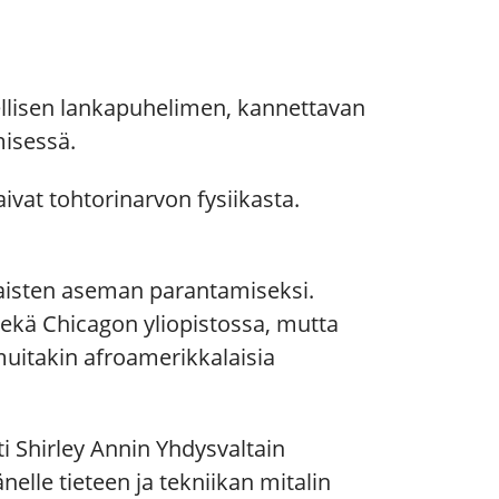
ellisen lankapuhelimen, kannettavan
misessä.
saivat tohtorinarvon fysiikasta.
 naisten aseman parantamiseksi.
 sekä Chicagon yliopistossa, mutta
muitakin afroamerikkalaisia
i Shirley Annin Yhdysvaltain
lle tieteen ja tekniikan mitalin