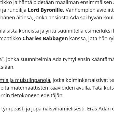
tikko ja häntä pidetään maailman ensimmäisen al
e
ja runoilija
Lord Byronille.
Vanhempien avioliitt
n hänen äitinsä, jonka ansiosta Ada sai hyvän kou
ilaisista koneista ja yritti suunnitella esimerkik
emaatikko
Charles Babbagen
kanssa, jota hän r
ta”, jonka suunnitelmia Ada ryhtyi ensin kääntä
siään.
lmia ja muistiinpanoja
, jotka kolminkertaistivat 
neita matemaattisten kaavioiden avulla. Tätä kuts
rnin tietokoneen edeltäjän.
n tympe
ästi
ja jopa naisvihamielisesti. Eräs Adan op