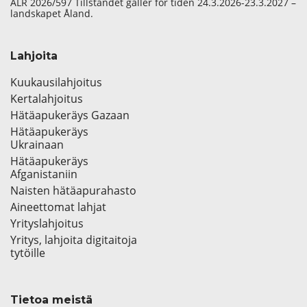
ÅLR 2026/597 Tillståndet gäller för tiden 24.3.2026-23.3.2027 –
landskapet Åland.
Lahjoita
Kuukausilahjoitus
Kertalahjoitus
Hätäapukeräys Gazaan
Hätäapukeräys
Ukrainaan
Hätäapukeräys
Afganistaniin
Naisten hätäapurahasto
Aineettomat lahjat
Yrityslahjoitus
Yritys, lahjoita digitaitoja
tytöille
Tietoa meistä