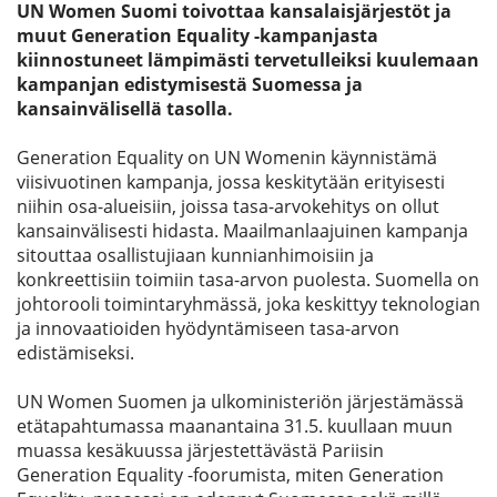
UN Women Suomi toivottaa kansalaisjärjestöt ja
muut Generation Equality -kampanjasta
kiinnostuneet lämpimästi tervetulleiksi kuulemaan
kampanjan edistymisestä Suomessa ja
kansainvälisellä tasolla.
Generation Equality on UN Womenin käynnistämä
viisivuotinen kampanja, jossa keskitytään erityisesti
niihin osa-alueisiin, joissa tasa-arvokehitys on ollut
kansainvälisesti hidasta. Maailmanlaajuinen kampanja
sitouttaa osallistujiaan kunnianhimoisiin ja
konkreettisiin toimiin tasa-arvon puolesta. Suomella on
johtorooli toimintaryhmässä, joka keskittyy teknologian
ja innovaatioiden hyödyntämiseen tasa-arvon
edistämiseksi.
UN Women Suomen ja ulkoministeriön järjestämässä
etätapahtumassa maanantaina 31.5. kuullaan muun
muassa kesäkuussa järjestettävästä Pariisin
Generation Equality -foorumista, miten Generation