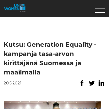
Lahjoita
Osallistu
Mitä teemme
Kutsu: Generation Equality -
Ajankohtaista
kampanja tasa-arvon
Tietoa meistä
kirittäjänä Suomessa ja
På Svenska
maailmalla
Valikon rivi
20.5.2021
Lahjoita