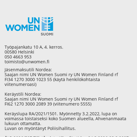
Työpajankatu 10 A, 4. kerros.
00580 Helsinki
050 4663 953
toimisto@unwomen.fi
Jäsenmaksutili Nordea:
Saajan nimi UN Women Suomi ry UN Women Finland rf
FI34 1270 3000 1023 55 (käytä henkilökohtaista
viitenumeroasi)
Keräystili Nordea:
Saajan nimi UN Women Suomi ry UN Women Finland rf
FI62 1270 3000 2089 39 (viitenumero 5555)
Keräyslupa RA/2021/1501. Myönnetty 3.2.2022, lupa on
voimassa toistaiseksi koko Suomen alueella, Ahvenanmaata
lukuun ottamatta.
Luvan on myöntänyt Poliisihallitus.