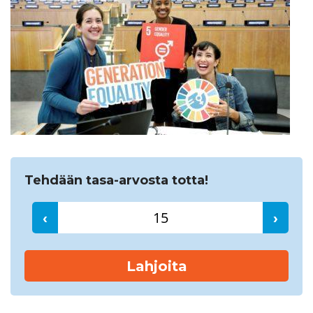
Etsi
Tehdään tasa-arvosta totta!
‹
›
Lahjoita