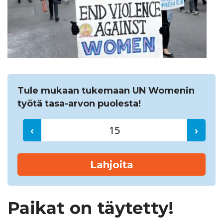
Etsi
Tule mukaan tukemaan UN Womenin
työtä tasa-arvon puolesta!
‹
›
Lahjoita
Paikat on täytetty!