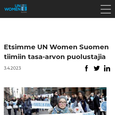
Lahjoita
Osallistu
Mitä teemme
Etsimme UN Women Suomen
Ajankohtaista
tiimiin tasa-arvon puolustajia
Tietoa meistä
3.4.2023
På Svenska
Valikon rivi
Lahjoita