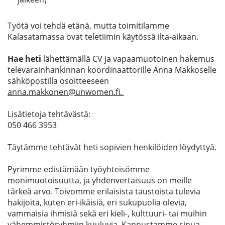
Työtä voi tehdä etänä, mutta toimitilamme
Kalasatamassa ovat teletiimin käytössä ilta-aikaan.
Hae heti
lähettämällä CV ja vapaamuotoinen hakemus
televarainhankinnan koordinaattorille Anna Makkoselle
sähköpostilla osoitteeseen
anna.makkonen@unwomen.fi.
Lisätietoja tehtävästä:
050 466 3953
Täytämme tehtävät heti sopivien henkilöiden löydyttyä.
Pyrimme edistämään työyhteisömme
monimuotoisuutta, ja yhdenvertaisuus on meille
tärkeä arvo. Toivomme erilaisista taustoista tulevia
hakijoita, kuten eri-ikäisiä, eri sukupuolia olevia,
vammaisia ihmisiä sekä eri kieli-, kulttuuri- tai muihin
vähemmistöryhmiin kuuluvia. Kannustamme sinua