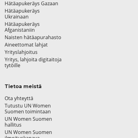
Hätäapukeräys Gazaan
Hätäapukeräys
Ukrainaan
Hätäapukeräys
Afganistaniin
Naisten hätäapurahasto
Aineettomat lahjat
Yrityslahjoitus
Yritys, lahjoita digitaitoja
tytöille
Tietoa meistä
Ota yhteyttä
Tutustu UN Women
Suomen toimintaan
UN Women Suomen
hallitus
UN Women Suomen