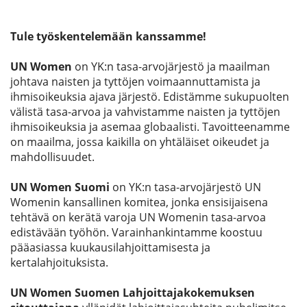
Tule työskentelemään kanssamme!
UN Women
on YK:n tasa-arvojärjestö ja maailman
johtava naisten ja tyttöjen voimaannuttamista ja
ihmisoikeuksia ajava järjestö. Edistämme sukupuolten
välistä tasa-arvoa ja vahvistamme naisten ja tyttöjen
ihmisoikeuksia ja asemaa globaalisti. Tavoitteenamme
on maailma, jossa kaikilla on yhtäläiset oikeudet ja
mahdollisuudet.
UN Women Suomi
on YK:n tasa-arvojärjestö UN
Womenin kansallinen komitea, jonka ensisijaisena
tehtävä on kerätä varoja UN Womenin tasa-arvoa
edistävään työhön. Varainhankintamme koostuu
pääasiassa kuukausilahjoittamisesta ja
kertalahjoituksista.
UN Women Suomen Lahjoittajakokemuksen