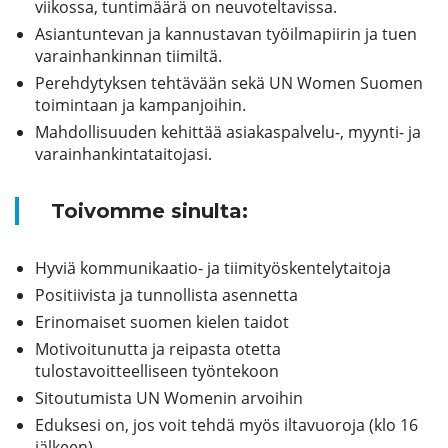
viikossa, tuntimäärä on neuvoteltavissa.
Asiantuntevan ja kannustavan työilmapiirin ja tuen
varainhankinnan tiimiltä.
Perehdytyksen tehtävään sekä UN Women Suomen
toimintaan ja kampanjoihin.
Mahdollisuuden kehittää asiakaspalvelu-, myynti- ja
varainhankintataitojasi.
Toivomme sinulta:
Hyviä kommunikaatio- ja tiimityöskentelytaitoja
Positiivista ja tunnollista asennetta
Erinomaiset suomen kielen taidot
Motivoitunutta ja reipasta otetta
tulostavoitteelliseen työntekoon
Sitoutumista UN Womenin arvoihin
Eduksesi on, jos voit tehdä myös iltavuoroja (klo 16
jälkeen)