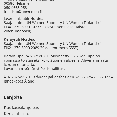
00580 Helsinki
050 4663 953
toimisto@unwomen.fi
Jäsenmaksutili Nordea:
Saajan nimi UN Women Suomi ry UN Women Finland rf
FI34 1270 3000 1023 55 (käytä henkilökohtaista
viitenumeroasi)
Keräystili Nordea:
Saajan nimi UN Women Suomi ry UN Women Finland rf
FI62 1270 3000 2089 39 (viitenumero 5555)
Keräyslupa RA/2021/1501. Myönnetty 3.2.2022, lupa on
voimassa toistaiseksi koko Suomen alueella, Ahvenanmaata
lukuun ottamatta.
Luvan on myöntänyt Poliisihallitus.
ÅLR 2026/597 Tillståndet gäller för tiden 24.3.2026-23.3.2027 –
landskapet Åland.
Lahjoita
Kuukausilahjoitus
Kertalahjoitus