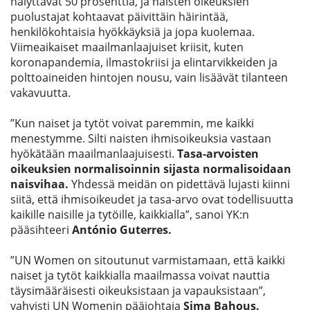
hälyttävät 50 prosenttia, ja naisten oikeuksien
puolustajat kohtaavat päivittäin häirintää,
henkilökohtaisia hyökkäyksiä ja jopa kuolemaa.
Viimeaikaiset maailmanlaajuiset kriisit, kuten
koronapandemia, ilmastokriisi ja elintarvikkeiden ja
polttoaineiden hintojen nousu, vain lisäävät tilanteen
vakavuutta.
”Kun naiset ja tytöt voivat paremmin, me kaikki
menestymme. Silti naisten ihmisoikeuksia vastaan
hyökätään maailmanlaajuisesti.
Tasa-arvoisten
oikeuksien normalisoinnin sijasta normalisoidaan
naisvihaa.
Yhdessä meidän on pidettävä lujasti kiinni
siitä, että ihmisoikeudet ja tasa-arvo ovat todellisuutta
kaikille naisille ja tytöille, kaikkialla”, sanoi YK:n
pääsihteeri
António Guterres.
”UN Women on sitoutunut varmistamaan, että kaikki
naiset ja tytöt kaikkialla maailmassa voivat nauttia
täysimääräisesti oikeuksistaan ja vapauksistaan”,
vahvisti UN Womenin pääjohtaja
Sima Bahous.