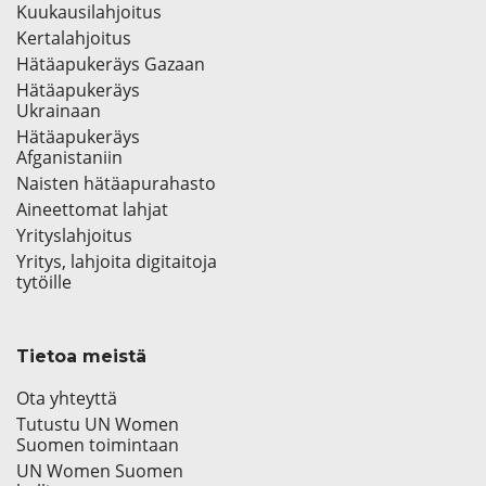
Kuukausilahjoitus
Kertalahjoitus
Hätäapukeräys Gazaan
Hätäapukeräys
Ukrainaan
Hätäapukeräys
Afganistaniin
Naisten hätäapurahasto
Aineettomat lahjat
Yrityslahjoitus
Yritys, lahjoita digitaitoja
tytöille
Tietoa meistä
Ota yhteyttä
Tutustu UN Women
Suomen toimintaan
UN Women Suomen