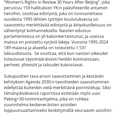
“Women’s Rights in Review 30 Years After Beijing”, joka
perustuu 159 hallituksen YK:n pääsihteerille antamiin
tietoihin, osoittaa edistystä, joka on tunnustettava:
vuodesta 1995 lähtien tyttöjen koulutuksessa on
saavutettu merkittävää edistystä ja äitiyskuolleisuus on
vähentynyt kolmanneksella. Naisten edustus
parlamenteissa on yli kaksinkertaistunut, ja useissa
maissa on poistettu syrjiviä lakeja. Vuosina 1995-2024
189 maassa ja alueella on toteutettu 1 531
lakiuudistusta. Se osoittaa, että kun naisten oikeudet
toteutuvat täysimääräisesti heidän kotimaissaan,
perheet, yhteisöt ja taloudet kukoistavat.
Sukupuolten tasa-arvon saavuttaminen ja kestävän
kehityksen Agenda 2030:n tavoitteiden saavuttaminen
edellyttää kuitenkin vielä merkittäviä ponnisteluja. Siksi
tämänpäiväisessä raportissa esitetään myös uusi
Peking+30-toimintaohjelma, joka on rohkea
suunnitelma keskeneräisten asioiden
loppuunsaattamiseksi keskittymällä seuraaviin asioihin: