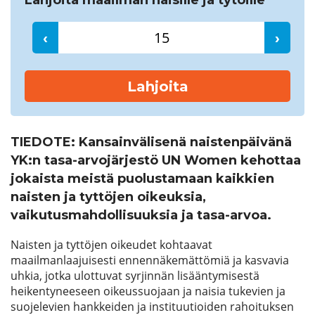
Lahjoita maailman naisille ja tytöille
‹
›
Lahjoita
TIEDOTE:
Kansainvälisenä naistenpäivänä
YK:n tasa-arvojärjestö UN Women kehottaa
jokaista meistä puolustamaan kaikkien
naisten ja tyttöjen oikeuksia,
vaikutusmahdollisuuksia ja tasa-arvoa.
Naisten ja tyttöjen oikeudet kohtaavat
maailmanlaajuisesti ennennäkemättömiä ja kasvavia
uhkia, jotka ulottuvat syrjinnän lisääntymisestä
heikentyneeseen oikeussuojaan ja naisia tukevien ja
suojelevien hankkeiden ja instituutioiden rahoituksen