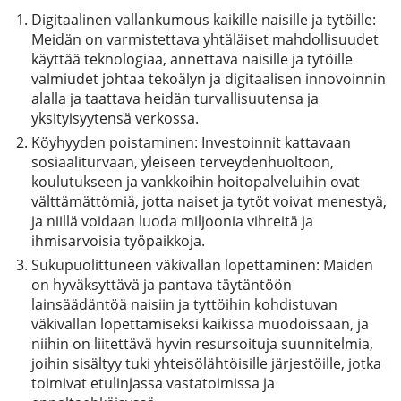
Digitaalinen vallankumous kaikille naisille ja tytöille:
Meidän on varmistettava yhtäläiset mahdollisuudet
käyttää teknologiaa, annettava naisille ja tytöille
valmiudet johtaa tekoälyn ja digitaalisen innovoinnin
alalla ja taattava heidän turvallisuutensa ja
yksityisyytensä verkossa.
Köyhyyden poistaminen: Investoinnit kattavaan
sosiaaliturvaan, yleiseen terveydenhuoltoon,
koulutukseen ja vankkoihin hoitopalveluihin ovat
välttämättömiä, jotta naiset ja tytöt voivat menestyä,
ja niillä voidaan luoda miljoonia vihreitä ja
ihmisarvoisia työpaikkoja.
Sukupuolittuneen väkivallan lopettaminen: Maiden
on hyväksyttävä ja pantava täytäntöön
lainsäädäntöä naisiin ja tyttöihin kohdistuvan
väkivallan lopettamiseksi kaikissa muodoissaan, ja
niihin on liitettävä hyvin resursoituja suunnitelmia,
joihin sisältyy tuki yhteisölähtöisille järjestöille, jotka
toimivat etulinjassa vastatoimissa ja