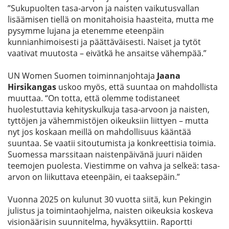
”Sukupuolten tasa-arvon ja naisten vaikutusvallan
lisäämisen tiellä on monitahoisia haasteita, mutta me
pysymme lujana ja etenemme eteenpäin
kunnianhimoisesti ja päättäväisesti. Naiset ja tytöt
vaativat muutosta – eivätkä he ansaitse vähempää.”
UN Women Suomen toiminnanjohtaja
Jaana
Hirsikangas
uskoo myös, että suuntaa on mahdollista
muuttaa. “On totta, että olemme todistaneet
huolestuttavia kehityskulkuja tasa-arvoon ja naisten,
tyttöjen ja vähemmistöjen oikeuksiin liittyen – mutta
nyt jos koskaan meillä on mahdollisuus kääntää
suuntaa. Se vaatii sitoutumista ja konkreettisia toimia.
Suomessa marssitaan naistenpäivänä juuri näiden
teemojen puolesta. Viestimme on vahva ja selkeä: tasa-
arvon on liikuttava eteenpäin, ei taaksepäin.”
Vuonna 2025 on kulunut 30 vuotta siitä, kun Pekingin
julistus ja toimintaohjelma, naisten oikeuksia koskeva
visionäärisin suunnitelma, hyväksyttiin. Raportti