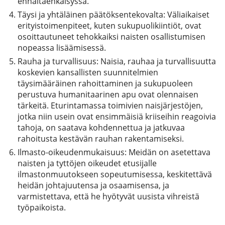
ennaltaehkäisyssä.
Täysi ja yhtäläinen päätöksentekovalta: Väliaikaiset
erityistoimenpiteet, kuten sukupuolikiintiöt, ovat
osoittautuneet tehokkaiksi naisten osallistumisen
nopeassa lisäämisessä.
Rauha ja turvallisuus: Naisia, rauhaa ja turvallisuutta
koskevien kansallisten suunnitelmien
täysimääräinen rahoittaminen ja sukupuoleen
perustuva humanitaarinen apu ovat olennaisen
tärkeitä. Eturintamassa toimivien naisjärjestöjen,
jotka niin usein ovat ensimmäisiä kriiseihin reagoivia
tahoja, on saatava kohdennettua ja jatkuvaa
rahoitusta kestävän rauhan rakentamiseksi.
Ilmasto-oikeudenmukaisuus: Meidän on asetettava
naisten ja tyttöjen oikeudet etusijalle
ilmastonmuutokseen sopeutumisessa, keskitettävä
heidän johtajuutensa ja osaamisensa, ja
varmistettava, että he hyötyvät uusista vihreistä
työpaikoista.