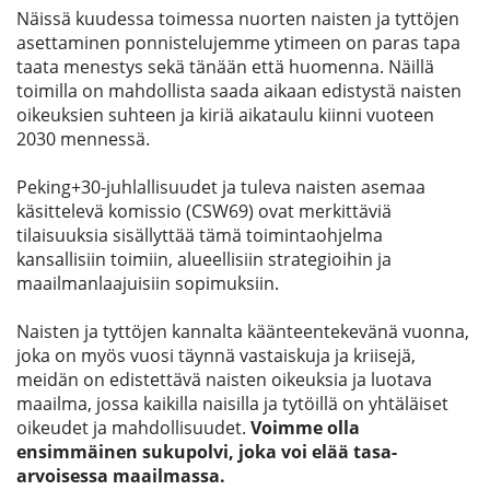
Näissä kuudessa toimessa nuorten naisten ja tyttöjen
asettaminen ponnistelujemme ytimeen on paras tapa
taata menestys sekä tänään että huomenna. Näillä
toimilla on mahdollista saada aikaan edistystä naisten
oikeuksien suhteen ja kiriä aikataulu kiinni vuoteen
2030 mennessä.
Peking+30-juhlallisuudet ja tuleva naisten asemaa
käsittelevä komissio (CSW69) ovat merkittäviä
tilaisuuksia sisällyttää tämä toimintaohjelma
kansallisiin toimiin, alueellisiin strategioihin ja
maailmanlaajuisiin sopimuksiin.
Naisten ja tyttöjen kannalta käänteentekevänä vuonna,
joka on myös vuosi täynnä vastaiskuja ja kriisejä,
meidän on edistettävä naisten oikeuksia ja luotava
maailma, jossa kaikilla naisilla ja tytöillä on yhtäläiset
oikeudet ja mahdollisuudet.
Voimme olla
ensimmäinen sukupolvi, joka voi elää tasa-
arvoisessa maailmassa.