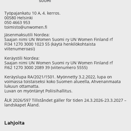
Työpajankatu 10 A, 4. kerros.
00580 Helsinki
050 4663 953
toimisto@unwomen.fi
Jäsenmaksutili Nordea:
Saajan nimi UN Women Suomi ry UN Women Finland rf
FI34 1270 3000 1023 55 (käytä henkilökohtaista
viitenumeroasi)
Keräystili Nordea:
Saajan nimi UN Women Suomi ry UN Women Finland rf
FI62 1270 3000 2089 39 (viitenumero 5555)
Keräyslupa RA/2021/1501. Myönnetty 3.2.2022, lupa on
voimassa toistaiseksi koko Suomen alueella, Ahvenanmaata
lukuun ottamatta.
Luvan on myöntänyt Poliisihallitus.
ÅLR 2026/597 Tillståndet gäller för tiden 24.3.2026-23.3.2027 –
landskapet Åland.
Lahjoita