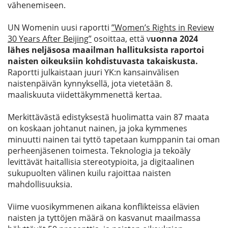
vähenemiseen.
UN Womenin uusi raportti
”Women’s Rights in Review
30 Years After Beijing”
osoittaa, että v
uonna 2024
lähes neljäsosa maailman hallituksista raportoi
naisten oikeuksiin kohdistuvasta takaiskusta.
Raportti julkaistaan juuri YK:n kansainvälisen
naistenpäivän kynnyksellä, jota vietetään 8.
maaliskuuta viidettäkymmenettä kertaa.
Merkittävästä edistyksestä huolimatta vain 87 maata
on koskaan johtanut nainen, ja joka kymmenes
minuutti nainen tai tyttö tapetaan kumppanin tai oman
perheenjäsenen toimesta. Teknologia ja tekoäly
levittävät haitallisia stereotypioita, ja digitaalinen
sukupuolten välinen kuilu rajoittaa naisten
mahdollisuuksia.
Viime vuosikymmenen aikana konflikteissa elävien
naisten ja tyttöjen määrä on kasvanut maailmassa