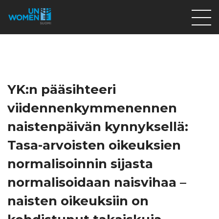
Lahjoita
Osallistu
Mitä teemme
YK:n pääsihteeri
Ajankohtaista
viidennenkymmenennen
Tietoa meistä
naistenpäivän kynnyksellä:
På Svenska
Tasa-arvoisten oikeuksien
Valikon rivi
normalisoinnin sijasta
normalisoidaan naisvihaa –
naisten oikeuksiin on
Lahjoita