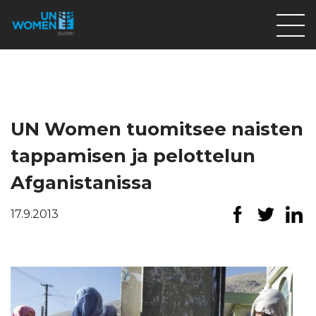
Lahjoita
Osallistu
Mitä teemme
UN Women tuomitsee naisten
Ajankohtaista
tappamisen ja pelottelun
Tietoa meistä
Afganistanissa
På Svenska
17.9.2013
Valikon rivi
Lahjoita