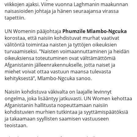
viikkojen ajaksi. Viime vuonna Laghmanin maakunnan
naisasioiden johtaja ja hänen seuraajansa virassa
tapettiin.
UN Womenin pääjohtaja
Phumzile Mlambo-Ngcuka
korostaa, että naisiin kohdistuvat murhat vaativat
välitöntä toimintaa naisten ja tyttöjen oikeuksien
turvaamiseksi. ”Naisten voimaannuttaminen ja heidän
oikeuksiensa toteutuminen ovat välttämättömiä
Afganistanin jälleenrakennukselle, jotta naiset ja
miehet voivat ottaa vastuun maansa tulevasta
kehityksestä”, Mlambo-Ngcuka sanoo.
Naisiin kohdistuva väkivalta on laajalle levinnyt
ongelma, joka lisääntyy jatkuvasti. UN Women kehottaa
Afganistanin hallitusta nopeuttamaan naisiin
kohdistuvien murhien tutkintaa ja syyttämispäätöksiä
ja takaamaan syyllisten saamisen vastuuseen
teoistaan.