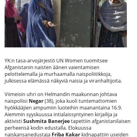
Etsi
YK:n tasa-arvojärjestö UN Women tuomitsee
Afganistanin naisten äänen vaientamisen
pelottelemalla ja murhaamalla naispoliitikkoja,
julkisessa elämässä näkyviä naisia ja viranhaltijoita.
Viimeisin uhri on Helmandin maakunnan johtava
naispoliisi
Negar
(38), joka kuoli tuntemattomien
hyökkääjien ampumiin luoteihin maanantaina 16.9.
Aiemmin syyskuussa intialaissyntyinen kirjailija ja
aktivisti
Sushmita Banerjee
tapettiin afganistanilaisen
perheensä kodin edustalla. Elokuussa
naiskansanedustaja
Friba Kakar
kidnapattiin useiden