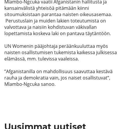
Mlambo-Ngcuka vaatii Afganistanin hallitusta ja
kansainvälistä yhteisöä pitämään kiinni
sitoumuksistaan parantaa naisten oikeusasemaa.
Perustuslain ja muiden lakien toteutumista on
valvottava ja naisiin kohdistuvan väkivallan
lopettamista koskeva laki on pantava täytäntöön.
UN Womenin pääjohtaja peräänkuuluttaa myös
naisten osallistumisen tukemista kaikessa julkisessa
elämässä, mm. tulevissa vaaleissa.
”Afganistanilla on mahdollisuus saavuttaa kestävä
rauha ja demokratia vain, jos naiset osallistuvat”,
Mlambo-Ngcuka sanoo.
Uusimmat uutiset