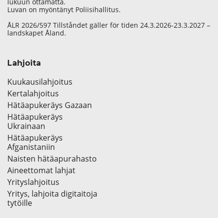
lukuun ottamatta.
Luvan on myöntänyt Poliisihallitus.
ÅLR 2026/597 Tillståndet gäller för tiden 24.3.2026-23.3.2027 –
landskapet Åland.
Lahjoita
Kuukausilahjoitus
Kertalahjoitus
Hätäapukeräys Gazaan
Hätäapukeräys
Ukrainaan
Hätäapukeräys
Afganistaniin
Naisten hätäapurahasto
Aineettomat lahjat
Yrityslahjoitus
Yritys, lahjoita digitaitoja
tytöille