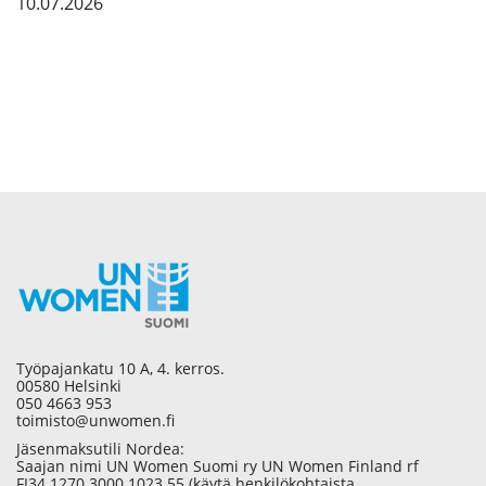
10.07.2026
Työpajankatu 10 A, 4. kerros.
00580 Helsinki
050 4663 953
toimisto@unwomen.fi
Jäsenmaksutili Nordea:
Saajan nimi UN Women Suomi ry UN Women Finland rf
FI34 1270 3000 1023 55 (käytä henkilökohtaista