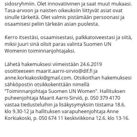
sidosryhmiin. Olet innovatiivinen ja saat muut mukaasi.
Tasa-arvoon ja naisten oikeuksiin liittyvät asiat ovat
sinulle tärkeitä. Olet valmis pistämään persoonasi ja
osaamisesi peliin tärkeän asian puolesta.
Kerro itsestäsi, osaamisestasi, palkkatoiveestasi ja siitä,
miksi juuri sinä olisit paras valinta Suomen UN
Womenin toiminnanjohtajaksi.
Lähetä hakemuksesi viimeistään 24.6.2019
osoitteeseen maarit.aarni-sirvio@dif.fi ja
anne.korkiakoski@gmail.com. Otsikoithan hakemuksesi
sähköpostin otsikkokenttään nimellä
”Toiminnanjohtaja Suomen UN Women”. Hallituksen
puheenjohtaja Maarit Aarni-Sirviö, p. 050 379 4170
vastaa tiedusteluihin ja lisäkysymyksiin tiistaina 18.6.
klo 9.30-12 ja hallituksen varapuheenjohtaja Anne
Korkiakoski, p. 050 674 11 keskiviikkona 12.6. klo 13-16.