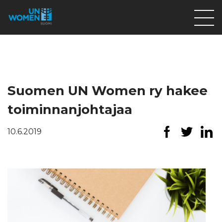
Lahjoita
Osallistu
Mitä teemme
Suomen UN Women ry hakee
Ajankohtaista
toiminnanjohtajaa
Tietoa meistä
10.6.2019
På Svenska
Valikon rivi
Lahjoita