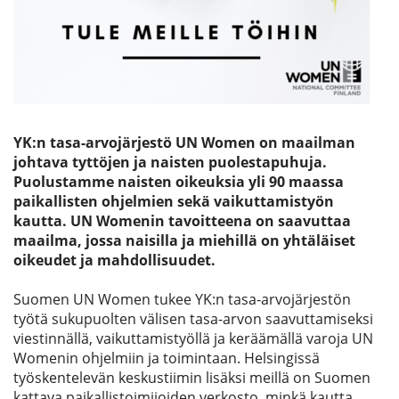
Etsi
YK:n tasa-arvojärjestö UN Women on maailman
johtava tyttöjen ja naisten puolestapuhuja.
Puolustamme naisten oikeuksia yli 90 maassa
paikallisten ohjelmien sekä vaikuttamistyön
kautta. UN Womenin tavoitteena on saavuttaa
maailma, jossa naisilla ja miehillä on yhtäläiset
oikeudet ja mahdollisuudet.
Suomen UN Women tukee YK:n tasa-arvojärjestön
työtä sukupuolten välisen tasa-arvon saavuttamiseksi
viestinnällä, vaikuttamistyöllä ja keräämällä varoja UN
Womenin ohjelmiin ja toimintaan. Helsingissä
työskentelevän keskustiimin lisäksi meillä on Suomen
kattava paikallistoimijoiden verkosto, minkä kautta