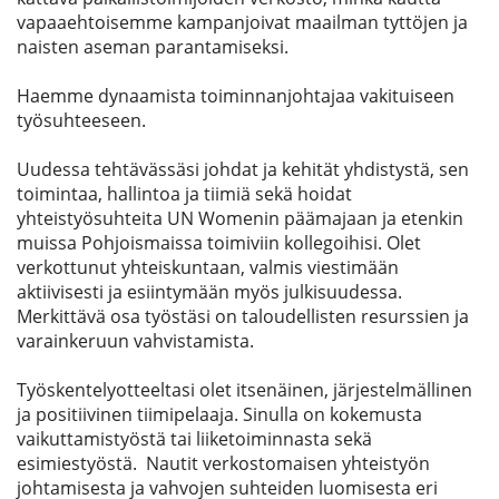
vapaaehtoisemme kampanjoivat maailman tyttöjen ja
naisten aseman parantamiseksi.
Haemme dynaamista toiminnanjohtajaa vakituiseen
työsuhteeseen.
Uudessa tehtävässäsi johdat ja kehität yhdistystä, sen
toimintaa, hallintoa ja tiimiä sekä hoidat
yhteistyösuhteita UN Womenin päämajaan ja etenkin
muissa Pohjoismaissa toimiviin kollegoihisi. Olet
verkottunut yhteiskuntaan, valmis viestimään
aktiivisesti ja esiintymään myös julkisuudessa.
Merkittävä osa työstäsi on taloudellisten resurssien ja
varainkeruun vahvistamista.
Työskentelyotteeltasi olet itsenäinen, järjestelmällinen
ja positiivinen tiimipelaaja. Sinulla on kokemusta
vaikuttamistyöstä tai liiketoiminnasta sekä
esimiestyöstä. Nautit verkostomaisen yhteistyön
johtamisesta ja vahvojen suhteiden luomisesta eri