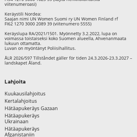
viitenumeroasi)
Keräystili Nordea:
Saajan nimi UN Women Suomi ry UN Women Finland rf
FI62 1270 3000 2089 39 (viitenumero 5555)
Keräyslupa RA/2021/1501. Myönnetty 3.2.2022, lupa on
voimassa toistaiseksi koko Suomen alueella, Ahvenanmaata
lukuun ottamatta.
Luvan on myöntänyt Poliisihallitus.
ÅLR 2026/597 Tillståndet gäller för tiden 24.3.2026-23.3.2027 –
landskapet Åland.
Lahjoita
Kuukausilahjoitus
Kertalahjoitus
Hätäapukeräys Gazaan
Hätäapukeräys
Ukrainaan
Hätäapukeräys
Afganistaniin