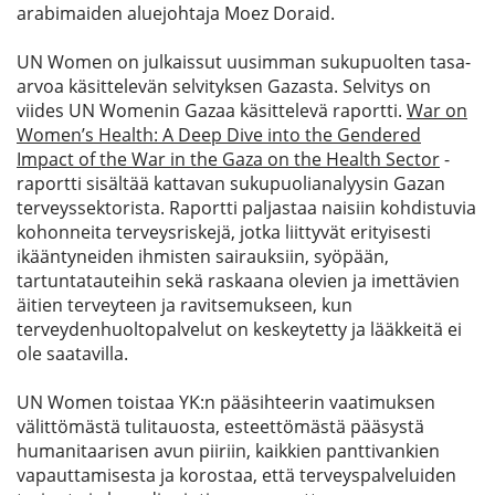
arabimaiden aluejohtaja Moez Doraid.
UN Women on julkaissut uusimman sukupuolten tasa-
arvoa käsittelevän selvityksen Gazasta. Selvitys on
viides UN Womenin Gazaa käsittelevä raportti.
War on
Women’s Health: A Deep Dive into the Gendered
Impact of the War in the Gaza on the Health Sector
-
raportti sisältää kattavan sukupuolianalyysin Gazan
terveyssektorista. Raportti paljastaa naisiin kohdistuvia
kohonneita terveysriskejä, jotka liittyvät erityisesti
ikääntyneiden ihmisten sairauksiin, syöpään,
tartuntatauteihin sekä raskaana olevien ja imettävien
äitien terveyteen ja ravitsemukseen, kun
terveydenhuoltopalvelut on keskeytetty ja lääkkeitä ei
ole saatavilla.
UN Women toistaa YK:n pääsihteerin vaatimuksen
välittömästä tulitauosta, esteettömästä pääsystä
humanitaarisen avun piiriin, kaikkien panttivankien
vapauttamisesta ja korostaa, että terveyspalveluiden