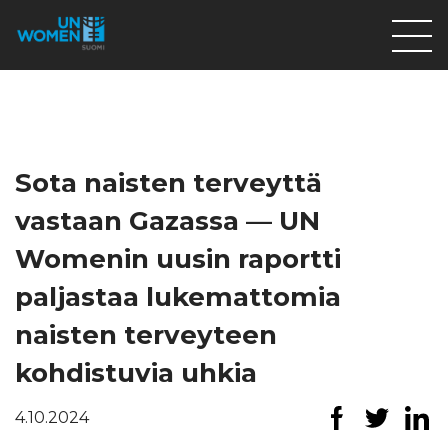
Lahjoita
Osallistu
Mitä teemme
Sota naisten terveyttä
Ajankohtaista
vastaan Gazassa — UN
Tietoa meistä
Womenin uusin raportti
På Svenska
paljastaa lukemattomia
Valikon rivi
naisten terveyteen
kohdistuvia uhkia
4.10.2024
Lahjoita