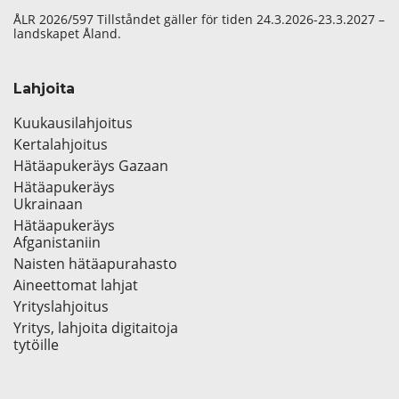
ÅLR 2026/597 Tillståndet gäller för tiden 24.3.2026-23.3.2027 –
landskapet Åland.
Lahjoita
Kuukausilahjoitus
Kertalahjoitus
Hätäapukeräys Gazaan
Hätäapukeräys
Ukrainaan
Hätäapukeräys
Afganistaniin
Naisten hätäapurahasto
Aineettomat lahjat
Yrityslahjoitus
Yritys, lahjoita digitaitoja
tytöille