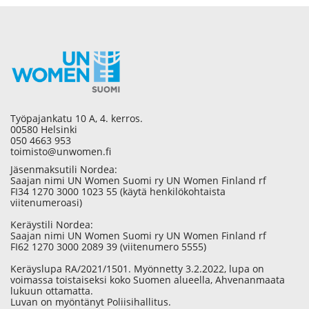
Työpajankatu 10 A, 4. kerros.
00580 Helsinki
050 4663 953
toimisto@unwomen.fi
Jäsenmaksutili Nordea:
Saajan nimi UN Women Suomi ry UN Women Finland rf
FI34 1270 3000 1023 55 (käytä henkilökohtaista
viitenumeroasi)
Keräystili Nordea:
Saajan nimi UN Women Suomi ry UN Women Finland rf
FI62 1270 3000 2089 39 (viitenumero 5555)
Keräyslupa RA/2021/1501. Myönnetty 3.2.2022, lupa on
voimassa toistaiseksi koko Suomen alueella, Ahvenanmaata
lukuun ottamatta.
Luvan on myöntänyt Poliisihallitus.