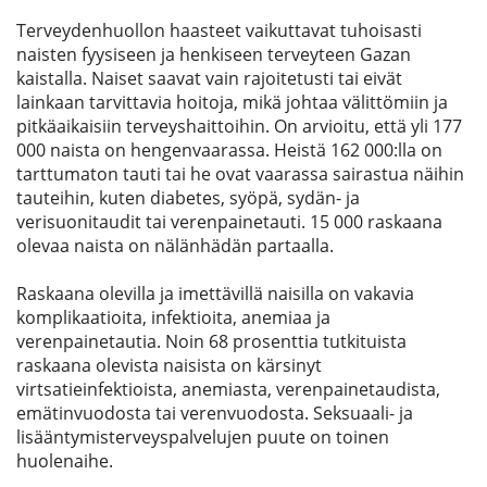
Terveydenhuollon haasteet vaikuttavat tuhoisasti
naisten fyysiseen ja henkiseen terveyteen Gazan
kaistalla. Naiset saavat vain rajoitetusti tai eivät
lainkaan tarvittavia hoitoja, mikä johtaa välittömiin ja
pitkäaikaisiin terveyshaittoihin. On arvioitu, että yli 177
000 naista on hengenvaarassa. Heistä 162 000:lla on
tarttumaton tauti tai he ovat vaarassa sairastua näihin
tauteihin, kuten diabetes, syöpä, sydän- ja
verisuonitaudit tai verenpainetauti. 15 000 raskaana
olevaa naista on nälänhädän partaalla.
Raskaana olevilla ja imettävillä naisilla on vakavia
komplikaatioita, infektioita, anemiaa ja
verenpainetautia. Noin 68 prosenttia tutkituista
raskaana olevista naisista on kärsinyt
virtsatieinfektioista, anemiasta, verenpainetaudista,
emätinvuodosta tai verenvuodosta. Seksuaali- ja
lisääntymisterveyspalvelujen puute on toinen
huolenaihe.