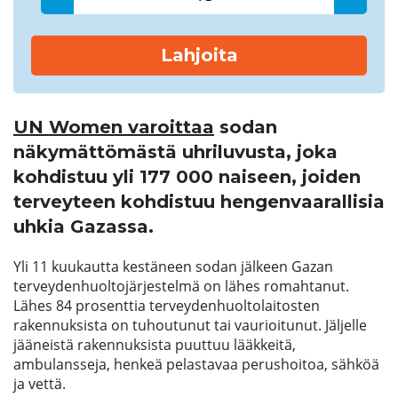
Lahjoita
UN Women varoittaa
sodan
näkymättömästä uhriluvusta, joka
kohdistuu yli 177 000 naiseen, joiden
terveyteen kohdistuu hengenvaarallisia
uhkia Gazassa.
Yli 11 kuukautta kestäneen sodan jälkeen Gazan
terveydenhuoltojärjestelmä on lähes romahtanut.
Lähes 84 prosenttia terveydenhuoltolaitosten
rakennuksista on tuhoutunut tai vaurioitunut. Jäljelle
jääneistä rakennuksista puuttuu lääkkeitä,
ambulansseja, henkeä pelastavaa perushoitoa, sähköä
ja vettä.