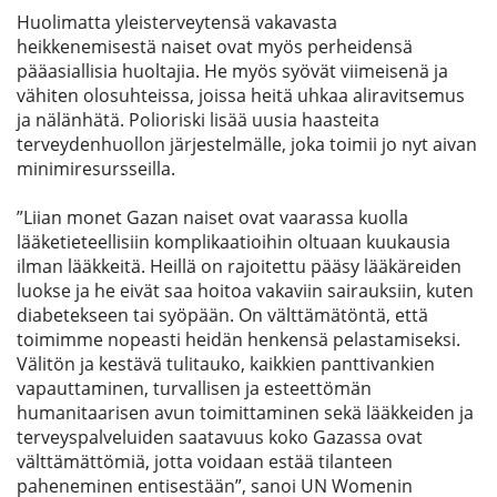
Huolimatta yleisterveytensä vakavasta
heikkenemisestä naiset ovat myös perheidensä
pääasiallisia huoltajia. He myös syövät viimeisenä ja
vähiten olosuhteissa, joissa heitä uhkaa aliravitsemus
ja nälänhätä. Polioriski lisää uusia haasteita
terveydenhuollon järjestelmälle, joka toimii jo nyt aivan
minimiresursseilla.
”Liian monet Gazan naiset ovat vaarassa kuolla
lääketieteellisiin komplikaatioihin oltuaan kuukausia
ilman lääkkeitä. Heillä on rajoitettu pääsy lääkäreiden
luokse ja he eivät saa hoitoa vakaviin sairauksiin, kuten
diabetekseen tai syöpään. On välttämätöntä, että
toimimme nopeasti heidän henkensä pelastamiseksi.
Välitön ja kestävä tulitauko, kaikkien panttivankien
vapauttaminen, turvallisen ja esteettömän
humanitaarisen avun toimittaminen sekä lääkkeiden ja
terveyspalveluiden saatavuus koko Gazassa ovat
välttämättömiä, jotta voidaan estää tilanteen
paheneminen entisestään”, sanoi UN Womenin