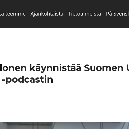
tä teemme
Ajankohtaista
Tietoa meistä
På Svens
Halonen käynnistää Suome
 -podcastin