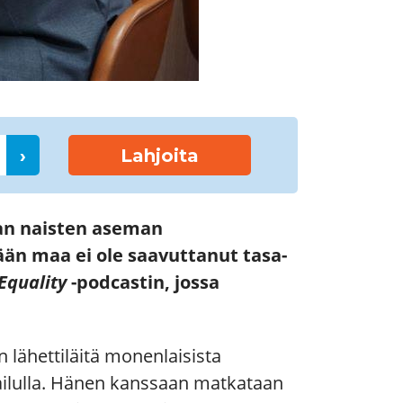
›
Lahjoita
lman naisten aseman
ään maa ei ole saavuttanut tasa-
Equality
-podcastin, jossa
 lähettiläitä monenlaisista
ailulla. Hänen kanssaan matkataan