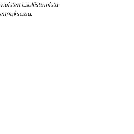
naisten osallistumista
akennuksessa.