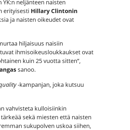
n YK:n neljänteen naisten
 erityisesti
Hillary Clintonin
ksia ja naisten oikeudet ovat
murtaa hiljaisuus naisiin
stuvat ihmisoikeusloukkaukset ovat
htainen kuin 25 vuotta sitten”,
kangas
sanoo.
quality
-kampanjan, joka kutsuu
an vahvisteta kulloisiinkin
 tärkeää sekä miesten että naisten
uoremman sukupolven uskoa siihen,