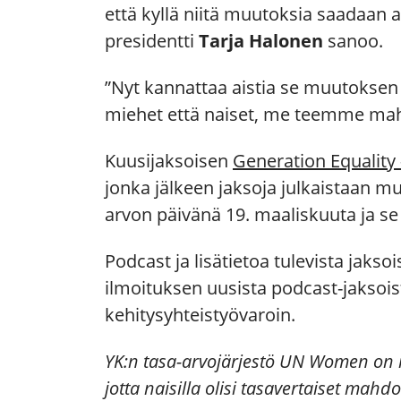
että kyllä niitä muutoksia saadaan
presidentti
Tarja Halonen
sanoo.
”Nyt kannattaa aistia se muutoksen t
miehet että naiset, me teemme mah
Kuusijaksoisen
Generation Equality
jonka jälkeen jaksoja julkaistaan m
arvon päivänä 19. maaliskuuta ja se k
Podcast ja lisätietoa tulevista jaksoi
ilmoituksen uusista podcast-jaksois
kehitysyhteistyövaroin.
YK:n tasa-arvojärjestö UN Women on m
jotta naisilla olisi tasavertaiset mah