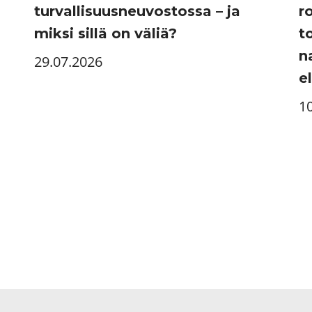
turvallisuusneuvostossa – ja
r
miksi sillä on väliä?
t
n
29.07.2026
e
1