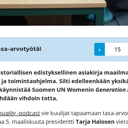
asa-arvotyötä!
‹
historiallisen edistyksellinen asiakirja maai
 ja toimintaohjelma. Silti edelleenkään yksik
en käynnistää Suomen UN Womenin
Generation 
hdään vihdoin totta.
quality
-podcast
vie kuulijat tapaamaan tasa-arvon
aa 5. maaliskuuta presidentti
Tarja Halosen
vier