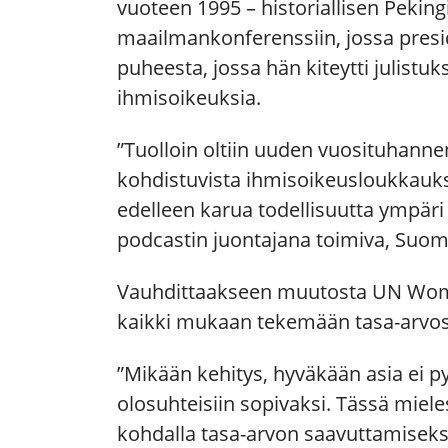
vuoteen 1995 – historiallisen Pekin
maailmankonferenssiin, jossa presid
puheesta, jossa hän kiteytti julistu
ihmisoikeuksia.
”Tuolloin oltiin uuden vuosituhannen 
kohdistuvista ihmisoikeusloukkauks
edelleen karua todellisuutta ympäri 
podcastin juontajana toimiva, Su
Vauhdittaakseen muutosta UN Wome
kaikki mukaan tekemään tasa-arvos
”Mikään kehitys, hyväkään asia ei pysy
olosuhteisiin sopivaksi. Tässä miel
kohdalla tasa-arvon saavuttamiseks