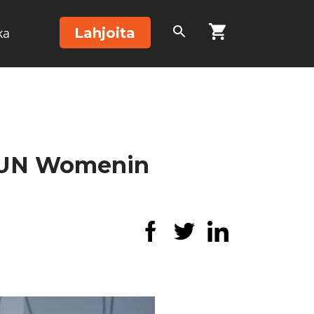
Lahjoita
ka
n UN Womenin