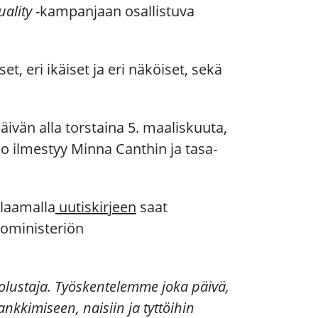
ality
-kampanjaan osallistuva
, eri ikäiset ja eri näköiset, sekä
vän alla torstaina 5. maaliskuuta,
o ilmestyy Minna Canthin ja tasa-
ilaamalla
uutiskirjeen
saat
koministeriön
olustaja. Työskentelemme joka päivä,
ankkimiseen, naisiin ja tyttöihin