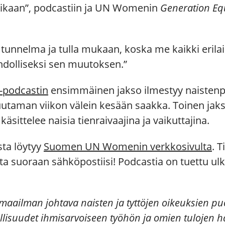
 aikaan”, podcastiin ja UN Womenin
Generation Equ
unnelma ja tulla mukaan, koska me kaikki erilaiset
dolliseksi sen muutoksen.”
 -podcastin
ensimmäinen jakso ilmestyy naistenpäi
uutaman viikon välein kesään saakka. Toinen jaks
äsittelee naisia tienraivaajina ja vaikuttajina.
sta löytyy
Suomen UN Womenin verkkosivulta
. T
ta suoraan sähköpostiisi! Podcastia on tuettu ul
aailman johtava naisten ja tyttöjen oikeuksien pu
dollisuudet ihmisarvoiseen työhön ja omien tulojen h