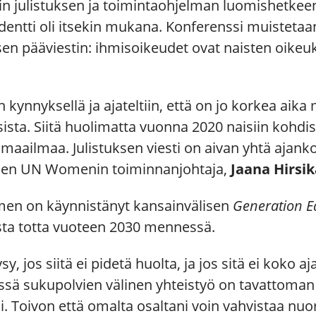
gin julistuksen ja toimintaohjelman luomishetkee
entti oli itsekin mukana. Konferenssi muistetaan
ksen pääviestin: ihmisoikeudet ovat naisten oikeu
kynnyksellä ja ajateltiin, että on jo korkea aika 
ista. Siitä huolimatta vuonna 2020 naisiin kohdi
maailmaa. Julistuksen viesti on aivan yhtä ajanko
omen UN Womenin toiminnanjohtaja,
Jaana Hirsi
n on käynnistänyt kansainvälisen
Generation E
ta totta vuoteen 2030 mennessä.
, jos siitä ei pidetä huolta, ja jos sitä ei koko aj
essä sukupolvien välinen yhteistyö on tavattoman
i. Toivon että omalta osaltani voin vahvistaa n