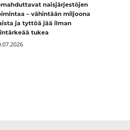
omahduttavat naisjärjestöjen
oimintaa – vähintään miljoona
aista ja tyttöä jää ilman
lintärkeää tukea
0.07.2026