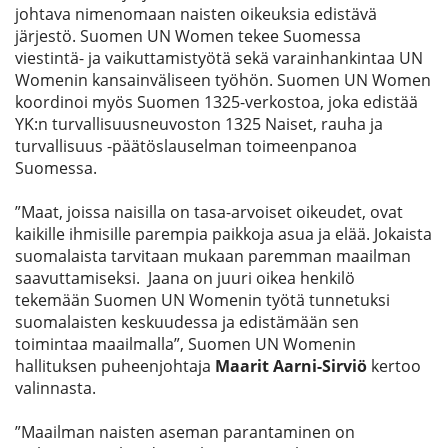
johtava nimenomaan naisten oikeuksia edistävä
järjestö. Suomen UN Women tekee Suomessa
viestintä- ja vaikuttamistyötä sekä varainhankintaa UN
Womenin kansainväliseen työhön. Suomen UN Women
koordinoi myös Suomen 1325-verkostoa, joka edistää
YK:n turvallisuusneuvoston 1325 Naiset, rauha ja
turvallisuus -päätöslauselman toimeenpanoa
Suomessa.
”Maat, joissa naisilla on tasa-arvoiset oikeudet, ovat
kaikille ihmisille parempia paikkoja asua ja elää. Jokaista
suomalaista tarvitaan mukaan paremman maailman
saavuttamiseksi. Jaana on juuri oikea henkilö
tekemään Suomen UN Womenin työtä tunnetuksi
suomalaisten keskuudessa ja edistämään sen
toimintaa maailmalla”, Suomen UN Womenin
hallituksen puheenjohtaja
Maarit Aarni-Sirviö
kertoo
valinnasta.
”Maailman naisten aseman parantaminen on