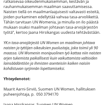
ratkaisevaa oikeudenmukaisemman, kestävän ja
rauhanmukaisemman maailman saavuttamisessa.
Naisten tiellä on maailmanlaajuisesti valtavasti esteitä,
joiden purkaminen edellyttää vahvaa tasa-arvoliikettä.
Tähän tarvitaan UN Womenia, ja minulla on ilo päästä
mukaan osaksi maailman johtavan tasa-arvojärjestön
työtä”, kertoo Jaana Hirsikangas uudesta tehtävästään.
YK:n tasa-arvojärjestö UN Women on maailman johtava
naisten ja tyttöjen oikeuksien puolustaja, joka toimii yli 90
maassa. UN Womenin monipuolinen työ kattaa niin naisten
arjen tukemista paikallisesti kuin vaikuttamista valtioiden
lainsäädäntöön ja ihmisten asenteisiin kaiken naisiin
kohdistuvan syrjinnän lopettamiseksi.
Yhteydenotot:
Maarit Aarni-Sirviö, Suomen UN Women, hallituksen
puheenjohtaja, p. 050 3794170
Jaana Hirsikangas, Suomen UN Women,