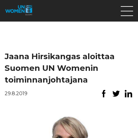
Lahjoita
Osallistu
Mitä teemme
Jaana Hirsikangas aloittaa
Ajankohtaista
Suomen UN Womenin
Tietoa meistä
toiminnanjohtajana
På Svenska
29.8.2019
Valikon rivi
Lahjoita