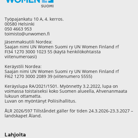
Työpajankatu 10 A, 4. kerros.
00580 Helsinki
050 4663 953
toimisto@unwomen.fi
Jäsenmaksutili Nordea:
Saajan nimi UN Women Suomi ry UN Women Finland rf
FI34 1270 3000 1023 55 (käytä henkilökohtaista
viitenumeroasi)
Keräystili Nordea:
Saajan nimi UN Women Suomi ry UN Women Finland rf
FI62 1270 3000 2089 39 (viitenumero 5555)
Keräyslupa RA/2021/1501. Myönnetty 3.2.2022, lupa on
voimassa toistaiseksi koko Suomen alueella, Ahvenanmaata
lukuun ottamatta.
Luvan on myöntänyt Poliisihallitus.
ÅLR 2026/597 Tillståndet gäller för tiden 24.3.2026-23.3.2027 –
landskapet Åland.
Lahjoita