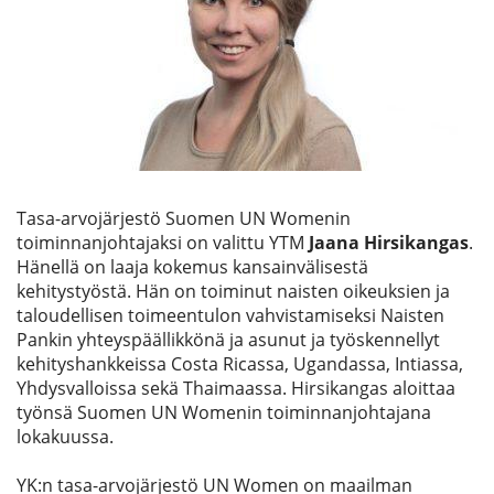
Etsi
Tasa-arvojärjestö Suomen UN Womenin
toiminnanjohtajaksi on valittu YTM
Jaana Hirsikangas
.
Hänellä on laaja kokemus kansainvälisestä
kehitystyöstä. Hän on toiminut naisten oikeuksien ja
taloudellisen toimeentulon vahvistamiseksi Naisten
Pankin yhteyspäällikkönä ja asunut ja työskennellyt
kehityshankkeissa Costa Ricassa, Ugandassa, Intiassa,
Yhdysvalloissa sekä Thaimaassa. Hirsikangas aloittaa
työnsä Suomen UN Womenin toiminnanjohtajana
lokakuussa.
YK:n tasa-arvojärjestö UN Women on maailman