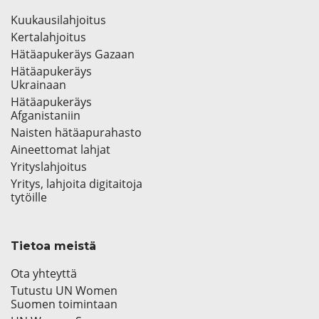
Kuukausilahjoitus
Kertalahjoitus
Hätäapukeräys Gazaan
Hätäapukeräys
Ukrainaan
Hätäapukeräys
Afganistaniin
Naisten hätäapurahasto
Aineettomat lahjat
Yrityslahjoitus
Yritys, lahjoita digitaitoja
tytöille
Tietoa meistä
Ota yhteyttä
Tutustu UN Women
Suomen toimintaan