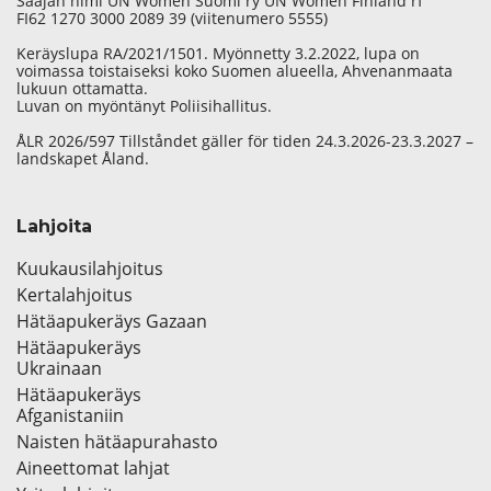
Saajan nimi UN Women Suomi ry UN Women Finland rf
FI62 1270 3000 2089 39 (viitenumero 5555)
Keräyslupa RA/2021/1501. Myönnetty 3.2.2022, lupa on
voimassa toistaiseksi koko Suomen alueella, Ahvenanmaata
lukuun ottamatta.
Luvan on myöntänyt Poliisihallitus.
ÅLR 2026/597 Tillståndet gäller för tiden 24.3.2026-23.3.2027 –
landskapet Åland.
Lahjoita
Kuukausilahjoitus
Kertalahjoitus
Hätäapukeräys Gazaan
Hätäapukeräys
Ukrainaan
Hätäapukeräys
Afganistaniin
Naisten hätäapurahasto
Aineettomat lahjat