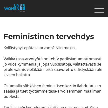
Lahjoita
Osallistu
Feministinen tervehdys
Mitä teemme
Kyllästynyt epätasa-arvoon? Niin mekin.
Ajankohtaista
Vaikka tasa-arvotyötä on tehty periksiantamattomasti
Tietoa meistä
jo vuosikymmeniä ja jopa vuosisatoja, valitettavasti se
På Svenska
ei ole valmis vieläkään, eikä saavutettu edistyskään ole
kiveen hakattu.
Valikon rivi
Ostamalla sähköisen feministisen kortin ilahdutat sen
saajaa ja tuet työtämme tasa-arvoisemman maailman
puolesta.
Lahjoita
Tuellasi työskentelemme kaikkien naisten ja tyttöjen