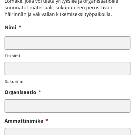
Lomake, jolla voi tilata yrityksille ja organisaatioille
suunnatut materiaalit sukupuoleen perustuvan
häirinnän ja väkivallan kitkemiseksi työpaikoilla.
Nimi
*
Etunimi
Sukunimi
Organisaatio
*
Ammattinimike
*