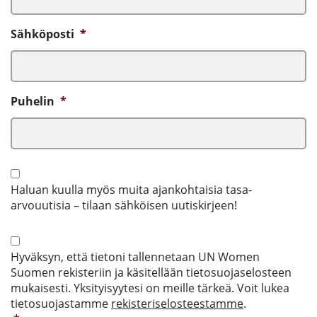
Sähköposti
*
Puhelin
*
Hyväksyn
tietojeni
Haluan kuulla myös muita ajankohtaisia tasa-
tallentamisen
arvouutisia – tilaan sähköisen uutiskirjeen!
Hyväksyn
tietojeni
Hyväksyn, että tietoni tallennetaan UN Women
tallentamisen
*
Suomen rekisteriin ja käsitellään tietosuojaselosteen
mukaisesti. Yksityisyytesi on meille tärkeä. Voit lukea
tietosuojastamme
rekisteriselosteestamme
.