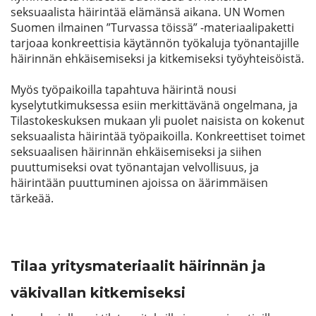
seksuaalista häirintää elämänsä aikana. UN Women
Suomen ilmainen ”Turvassa töissä” -materiaalipaketti
Etsi
tarjoaa konkreettisia käytännön työkaluja työnantajille
häirinnän ehkäisemiseksi ja kitkemiseksi työyhteisöistä.
Myös työpaikoilla tapahtuva häirintä nousi
kyselytutkimuksessa esiin merkittävänä ongelmana, ja
Tilastokeskuksen mukaan yli puolet naisista on kokenut
seksuaalista häirintää työpaikoilla. Konkreettiset toimet
seksuaalisen häirinnän ehkäisemiseksi ja siihen
puuttumiseksi ovat työnantajan velvollisuus, ja
häirintään puuttuminen ajoissa on äärimmäisen
tärkeää.
Tilaa yritysmateriaalit häirinnän ja
väkivallan kitkemiseksi