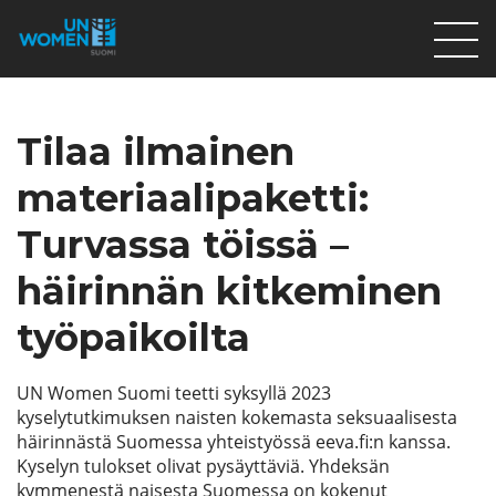
Lahjoita
Tilaa ilmainen
Osallistu
Mitä teemme
materiaalipaketti:
Ajankohtaista
Turvassa töissä –
Tietoa meistä
häirinnän kitkeminen
På Svenska
työpaikoilta
Valikon rivi
UN Women Suomi teetti syksyllä 2023
kyselytutkimuksen naisten kokemasta seksuaalisesta
häirinnästä Suomessa yhteistyössä eeva.fi:n kanssa.
Lahjoita
Kyselyn tulokset olivat pysäyttäviä. Yhdeksän
kymmenestä naisesta Suomessa on kokenut