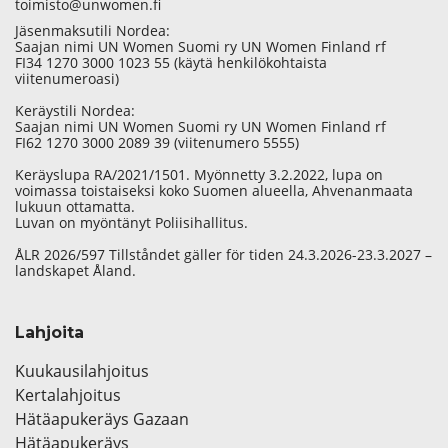
toimisto@unwomen.fi
Jäsenmaksutili Nordea:
Saajan nimi UN Women Suomi ry UN Women Finland rf
FI34 1270 3000 1023 55 (käytä henkilökohtaista
viitenumeroasi)
Keräystili Nordea:
Saajan nimi UN Women Suomi ry UN Women Finland rf
FI62 1270 3000 2089 39 (viitenumero 5555)
Keräyslupa RA/2021/1501. Myönnetty 3.2.2022, lupa on
voimassa toistaiseksi koko Suomen alueella, Ahvenanmaata
lukuun ottamatta.
Luvan on myöntänyt Poliisihallitus.
ÅLR 2026/597 Tillståndet gäller för tiden 24.3.2026-23.3.2027 –
landskapet Åland.
Lahjoita
Kuukausilahjoitus
Kertalahjoitus
Hätäapukeräys Gazaan
Hätäapukeräys