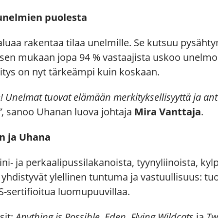
unelmien puolesta
aluaa rakentaa tilaa unelmille. Se kutsuu pysäht
uksen mukaan jopa 94 % vastaajista uskoo unelmo
itys on nyt tärkeämpi kuin koskaan.
e! Unelmat tuovat elämään merkityksellisyyttä ja ant
”
, sanoo Uhanan luova johtaja
Mira Vanttaja
.
on ja Uhana
i- ja perkaalipussilakanoista, tyynyliinoista, ky
 yhdistyvät ylellinen tuntuma ja vastuullisuus: tu
S-sertifioitua luomupuuvillaa.
sit;
Anything is Possible, Eden, Flying Wildcats
ja
Tw