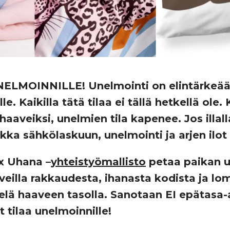
LMOINNILLE! Unelmointi on elintärkeää. S
valle. Kaikilla tätä tilaa ei tällä hetkellä o
haaveiksi, unelmien tila kapenee. Jos illa
lkka sähkölaskuun, unelmointi ja arjen ilot
x Uhana –
yhteistyömallisto
petaa paikan u
eilla rakkaudesta, ihanasta kodista ja loma
elä haaveen tasolla. Sanotaan EI epätasa-a
t tilaa unelmoinnille!