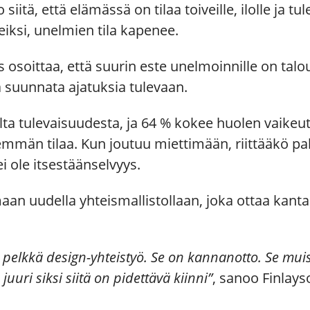
iitä, että elämässä on tilaa toiveille, ilolle ja t
eiksi, unelmien tila kapenee.
 osoittaa, että suurin este unelmoinnille on tal
 suunnata ajatuksia tulevaan.
ta tulevaisuudesta, ja 64 % kokee huolen vaikeut
män tilaa. Kun joutuu miettimään, riittääkö pal
ei ole itsestäänselvyys.
aan uudella yhteismallistollaan, joka ottaa kanta
e pelkkä design-yhteistyö. Se on kannanotto. Se mui
a juuri siksi siitä on pidettävä kiinni”
, sanoo Finlays