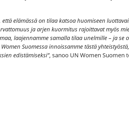
että elämässä on tilaa katsoa huomiseen luottavaise
 turvattomuus ja arjen kuormitus rajoittavat myös mi
maa, laajennamme samalla tilaa unelmille – ja se on
N Women Suomessa innoissamme tästä yhteistyöstä, 
ksien edistämiseksi”
, sanoo UN Women Suomen to