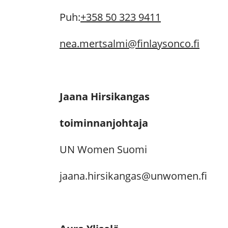
Puh:
+358 50 323 9411
nea.mertsalmi@finlaysonco.fi
Jaana Hirsikangas
toiminnanjohtaja
UN Women Suomi
jaana.hirsikangas@unwomen.fi