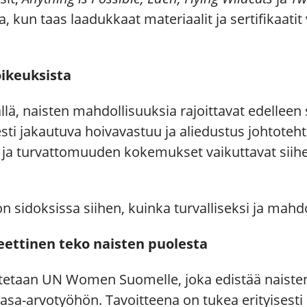
kun taas laadukkaat materiaalit ja sertifikaatit 
oikeuksista
ä, naisten mahdollisuuksia rajoittavat edelleen s
ti jakautuva hoivavastuu ja aliedustus johtoteh
a ja turvattomuuden kokemukset vaikuttavat siihen
 on sidoksissa siihen, kuinka turvalliseksi ja mah
ettinen teko naisten puolesta
itetaan UN Women Suomelle, joka edistää naisten 
-arvotyöhön. Tavoitteena on tukea erityisesti nii