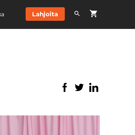
Lahjoita
ka