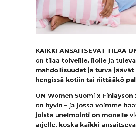
KAIKKI ANSAITSEVAT TILAA UNE
on tilaa toiveille, ilolle ja tule
mahdollisuudet ja turva jäävät 
hengissä kotiin tai riittääkö pa
UN Women Suomi x Finlayson 
on hyvin – ja jossa voimme haav
joista unelmointi on monelle vi
arjelle, koska kaikki ansaitseva