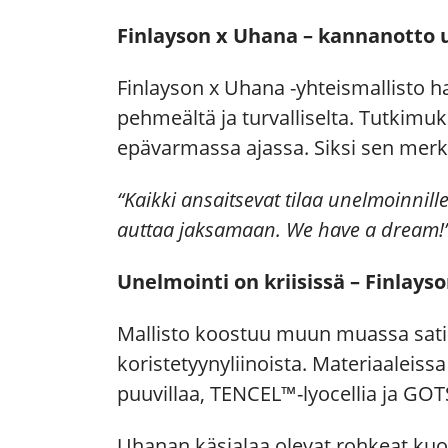
Finlayson x Uhana – kannanotto 
Finlayson x Uhana -yhteismallisto h
pehmeältä ja turvalliselta. Tutkim
epävarmassa ajassa. Siksi sen merk
“Kaikki ansaitsevat tilaa unelmoinnill
auttaa jaksamaan. We have a dream!
Unelmointi on kriisissä – Finlays
Mallisto koostuu muun muassa satiin
koristetyynyliinoista. Materiaaleissa
puuvillaa, TENCEL™-lyocellia ja GOT
Uhanan käsialaa olevat rohkeat kuo