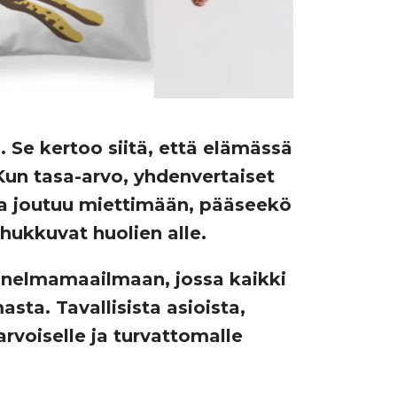
e kertoo siitä, että elämässä
le. Kun tasa-arvo, yhdenvertaiset
lla joutuu miettimään, pääseekö
 hukkuvat huolien alle.
nelmamaailmaan, jossa kaikki
sta. Tavallisista asioista,
rvoiselle ja turvattomalle