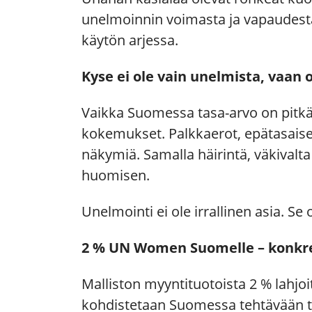
unelmoinnin voimasta ja vapaudesta, 
käytön arjessa.
Kyse ei ole vain unelmista, vaan 
Vaikka Suomessa tasa-arvo on pitkäll
kokemukset. Palkkaerot, epätasaises
näkymiä. Samalla häirintä, väkivalt
huomisen.
Unelmointi ei ole irrallinen asia. Se
2 % UN Women Suomelle – konkre
Malliston myyntituotoista 2 % lahjo
kohdistetaan Suomessa tehtävään tasa