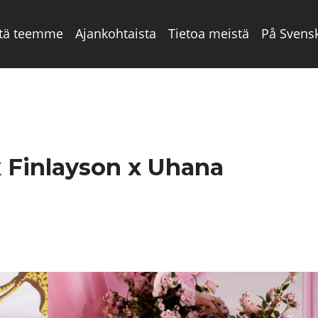
tä teemme
Ajankohtaista
Tietoa meistä
På Svens
Finlayson x Uhana