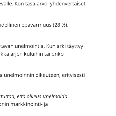
ulevalle. Kun tasa-arvo, yhdenvertaiset
oudellinen epävarmuus (28 %).
tavan unelmointia. Kun arki täyttyy
kka arjen kuluihin tai onko
a unelmoinnin oikeuteen, erityisesti
stuttaa, että oikeus unelmoida
onin markkinointi- ja