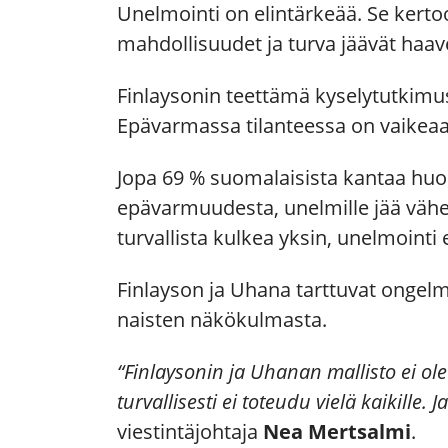
Unelmointi on elintärkeää. Se kertoo s
mahdollisuudet ja turva jäävät haav
Finlaysonin teettämä kyselytutkimus
Epävarmassa tilanteessa on vaikeaa
Jopa 69 % suomalaisista kantaa huol
epävarmuudesta, unelmille jää vähem
turvallista kulkea yksin, unelmointi 
Finlayson ja Uhana tarttuvat ongelm
naisten näkökulmasta.
“Finlaysonin ja Uhanan mallisto ei ol
turvallisesti ei toteudu vielä kaikille. J
viestintäjohtaja
Nea Mertsalmi
.