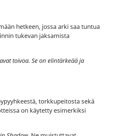
ymään hetkeen, jossa arki saa tuntua
innin tukevan jaksamista
avat toivoa. Se on elintärkeää ja
lpypyyhkeestä, torkkupeitosta sekä
otteissa on käytetty esimerkiksi
in Shadow
. Ne muistuttavat