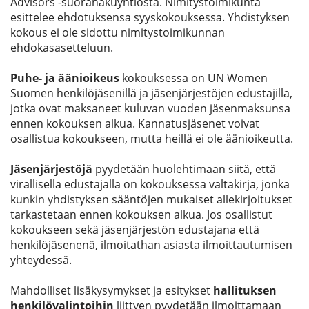
Advisors -suorahakuyhtiöstä. Nimitystoimikunta
esittelee ehdotuksensa syyskokouksessa. Yhdistyksen
kokous ei ole sidottu nimitystoimikunnan
ehdokasasetteluun.
Puhe- ja äänioikeus
kokouksessa on UN Women
Suomen henkilöjäsenillä ja jäsenjärjestöjen edustajilla,
jotka ovat maksaneet kuluvan vuoden jäsenmaksunsa
ennen kokouksen alkua. Kannatusjäsenet voivat
osallistua kokoukseen, mutta heillä ei ole äänioikeutta.
Jäsenjärjestöjä
pyydetään huolehtimaan siitä, että
virallisella edustajalla on kokouksessa valtakirja, jonka
kunkin yhdistyksen sääntöjen mukaiset allekirjoitukset
tarkastetaan ennen kokouksen alkua. Jos osallistut
kokoukseen sekä jäsenjärjestön edustajana että
henkilöjäsenenä, ilmoitathan asiasta ilmoittautumisen
yhteydessä.
Mahdolliset lisäkysymykset ja esitykset
hallituksen
henkilövalintoihin
liittyen pyydetään ilmoittamaan