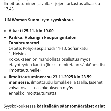
Ilmoittautuminen ja valtakirjojen tarkastus alkaa klo
17.45.
UN Women Suomi ry:n syyskokous
Aika: ti 25.11. klo 19.00
Paikka: Helsingin kaupungintalon
Tapahtumatori
Osoite:
Pohjoisesplanadi 11-13, Sofiankatu
1
,
Helsinki.
Kokoukseen on mahdollista osallistua myös
etäyhteyden kautta (linkki toimitetaan sähköpostitse
ilmoittautuneille).
Ilmoittautuminen: su
23.11.2025 klo 23.59
mennessä
, ilmoittaudu
lomakkeella täällä
. Jäsenet
voivat osallistua kokoukseen myös
ennakkoilmoittautumatta.
Syyskokouksessa
käsitellään sääntömääräiset asiat