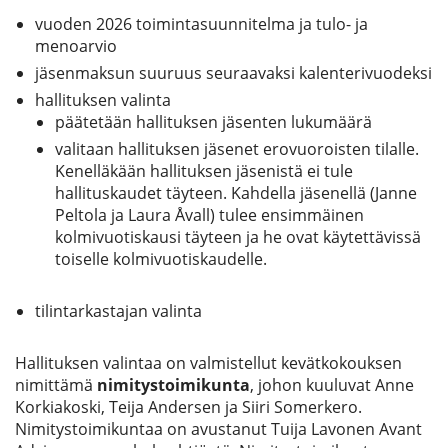
vuoden 2026 toimintasuunnitelma ja tulo- ja
menoarvio
jäsenmaksun suuruus seuraavaksi kalenterivuodeksi
hallituksen valinta
päätetään hallituksen jäsenten lukumäärä
valitaan hallituksen jäsenet erovuoroisten tilalle.
Kenelläkään hallituksen jäsenistä ei tule
hallituskaudet täyteen. Kahdella jäsenellä (Janne
Peltola ja Laura Åvall) tulee ensimmäinen
kolmivuotiskausi täyteen ja he ovat käytettävissä
toiselle kolmivuotiskaudelle.
tilintarkastajan valinta
Hallituksen valintaa on valmistellut kevätkokouksen
nimittämä
nimitystoimikunta
, johon kuuluvat Anne
Korkiakoski, Teija Andersen ja Siiri Somerkero.
Nimitystoimikuntaa on avustanut Tuija Lavonen Avant