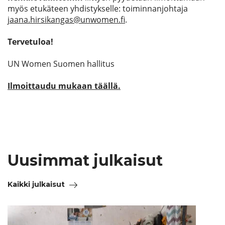
myös etukäteen yhdistykselle: toiminnanjohtaja
jaana.hirsikangas@unwomen.fi
.
Tervetuloa!
UN Women Suomen hallitus
Ilmoittaudu mukaan täällä.
Uusimmat julkaisut
Kaikki julkaisut