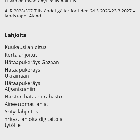
Luvan on myöntänyt Poliisihallitus.
ÅLR 2026/597 Tillståndet gäller för tiden 24.3.2026-23.3.2027 –
landskapet Åland.
Lahjoita
Kuukausilahjoitus
Kertalahjoitus
Hätäapukeräys Gazaan
Hätäapukeräys
Ukrainaan
Hätäapukeräys
Afganistaniin
Naisten hätäapurahasto
Aineettomat lahjat
Yrityslahjoitus
Yritys, lahjoita digitaitoja
tytöille