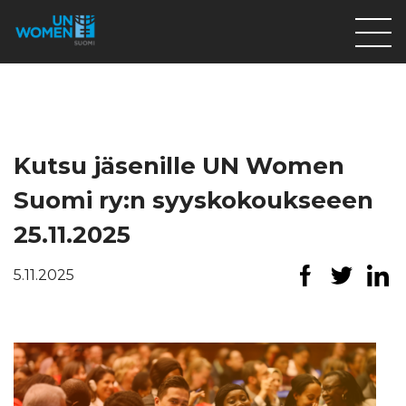
Lahjoita
Osallistu
Mitä teemme
Kutsu jäsenille UN Women
Ajankohtaista
Suomi ry:n syyskokoukseeen
Tietoa meistä
25.11.2025
På Svenska
5.11.2025
Valikon rivi
Lahjoita