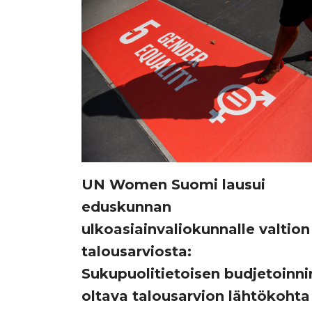
UN Women Suomi lausui
eduskunnan
ulkoasiainvaliokunnalle valtion
talousarviosta:
Sukupuolitietoisen budjetoinni
oltava talousarvion lähtökoht