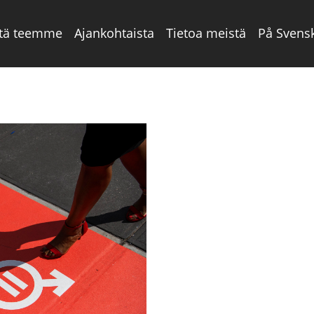
tä teemme
Ajankohtaista
Tietoa meistä
På Svens