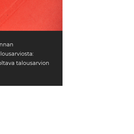
unnan
lousarviosta:
oltava talousarvion