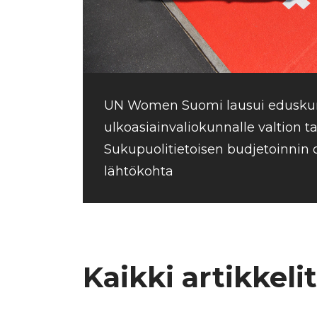
UN Women Suomi lausui edusk
ulkoasiainvaliokunnalle valtion ta
Sukupuolitietoisen budjetoinnin 
lähtökohta
Kaikki artikkelit