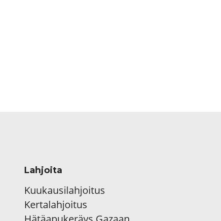
Lahjoita
Kuukausilahjoitus
Kertalahjoitus
Hätäapukeräys Gazaan