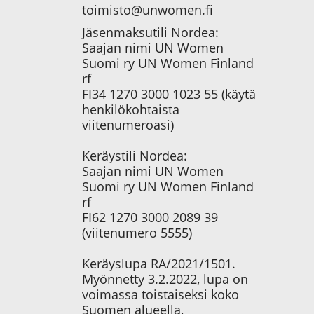
toimisto@unwomen.fi
Jäsenmaksutili Nordea:
Saajan nimi UN Women
Suomi ry UN Women Finland
rf
FI34 1270 3000 1023 55 (käytä
henkilökohtaista
viitenumeroasi)
Keräystili Nordea:
Saajan nimi UN Women
Suomi ry UN Women Finland
rf
FI62 1270 3000 2089 39
(viitenumero 5555)
Keräyslupa RA/2021/1501.
Myönnetty 3.2.2022, lupa on
voimassa toistaiseksi koko
Suomen alueella,