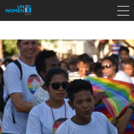
Lahjoita
Osallistu
Mitä teemme
Ajankohtaista
Tietoa meistä
På Svenska
Valikon rivi
Lahjoita