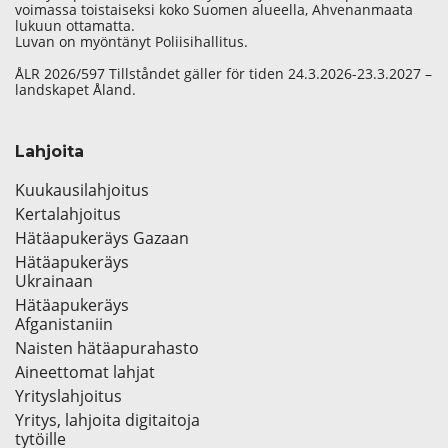
voimassa toistaiseksi koko Suomen alueella, Ahvenanmaata
lukuun ottamatta.
Luvan on myöntänyt Poliisihallitus.
ÅLR 2026/597 Tillståndet gäller för tiden 24.3.2026-23.3.2027 –
landskapet Åland.
Lahjoita
Kuukausilahjoitus
Kertalahjoitus
Hätäapukeräys Gazaan
Hätäapukeräys
Ukrainaan
Hätäapukeräys
Afganistaniin
Naisten hätäapurahasto
Aineettomat lahjat
Yrityslahjoitus
Yritys, lahjoita digitaitoja
tytöille