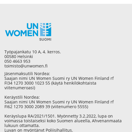
Työpajankatu 10 A, 4. kerros.
00580 Helsinki
050 4663 953
toimisto@unwomen.fi
Jäsenmaksutili Nordea:
Saajan nimi UN Women Suomi ry UN Women Finland rf
FI34 1270 3000 1023 55 (käytä henkilökohtaista
viitenumeroasi)
Keräystili Nordea:
Saajan nimi UN Women Suomi ry UN Women Finland rf
FI62 1270 3000 2089 39 (viitenumero 5555)
Keräyslupa RA/2021/1501. Myönnetty 3.2.2022, lupa on
voimassa toistaiseksi koko Suomen alueella, Ahvenanmaata
lukuun ottamatta.
Luvan on myöntänyt Poliisihallitus.