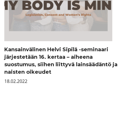
Kansainvälinen Helvi Sipilä -seminaari
järjestetään 16. kertaa – aiheena
suostumus, siihen liittyvä lainsäädäntö ja
naisten oikeudet
18.02.2022