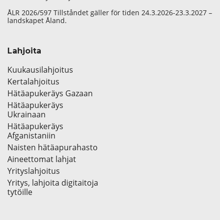
ÅLR 2026/597 Tillståndet gäller för tiden 24.3.2026-23.3.2027 –
landskapet Åland.
Lahjoita
Kuukausilahjoitus
Kertalahjoitus
Hätäapukeräys Gazaan
Hätäapukeräys
Ukrainaan
Hätäapukeräys
Afganistaniin
Naisten hätäapurahasto
Aineettomat lahjat
Yrityslahjoitus
Yritys, lahjoita digitaitoja
tytöille