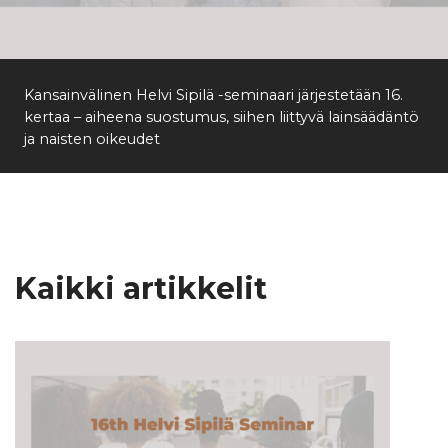
Etsi
Kansainvälinen Helvi Sipilä -seminaari järjestetään 16.
kertaa – aiheena suostumus, siihen liittyvä lainsäädäntö
ja naisten oikeudet
Kaikki artikkelit