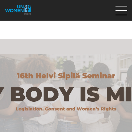
Lahjoita
Osallistu
Mitä teemme
Ajankohtaista
Tietoa meistä
På Svenska
Valikon rivi
Lahjoita