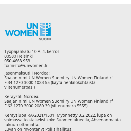
Työpajankatu 10 A, 4. kerros.
00580 Helsinki
050 4663 953
toimisto@unwomen.fi
Jäsenmaksutili Nordea:
Saajan nimi UN Women Suomi ry UN Women Finland rf
FI34 1270 3000 1023 55 (käytä henkilökohtaista
viitenumeroasi)
Keräystili Nordea:
Saajan nimi UN Women Suomi ry UN Women Finland rf
FI62 1270 3000 2089 39 (viitenumero 5555)
Keräyslupa RA/2021/1501. Myönnetty 3.2.2022, lupa on
voimassa toistaiseksi koko Suomen alueella, Ahvenanmaata
lukuun ottamatta.
Luvan on myöntänyt Poliisihallitus.