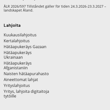
ÅLR 2026/597 Tillståndet gäller för tiden 24.3.2026-23.3.2027 –
landskapet Åland.
Lahjoita
Kuukausilahjoitus
Kertalahjoitus
Hätäapukeräys Gazaan
Hätäapukeräys
Ukrainaan
Hätäapukeräys
Afganistaniin
Naisten hätäapurahasto
Aineettomat lahjat
Yrityslahjoitus
Yritys, lahjoita digitaitoja
tytöille