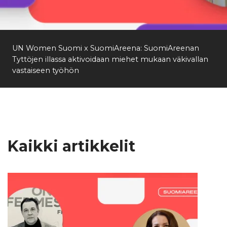
Etsi
UN Women Suomi x SuomiAreena: SuomiAreenan
Tyttöjen illassa aktivoidaan miehet mukaan väkivallan
vastaiseen työhön
Kaikki artikkelit