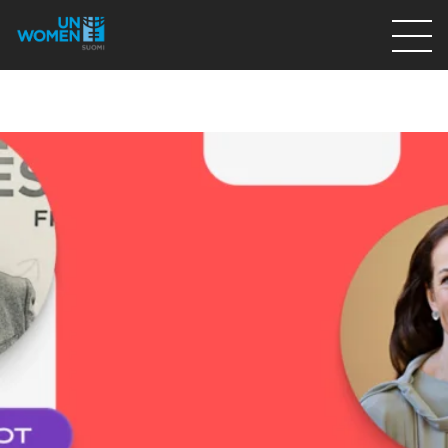
Lahjoita
Osallistu
Mitä teemme
Ajankohtaista
Tietoa meistä
På Svenska
Valikon rivi
Lahjoita