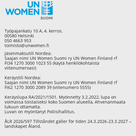
Työpajankatu 10 A, 4. kerros.
00580 Helsinki
050 4663 953
toimisto@unwomen.fi
Jäsenmaksutili Nordea:
Saajan nimi UN Women Suomi ry UN Women Finland rf
FI34 1270 3000 1023 55 (käytä henkilökohtaista
viitenumeroasi)
Keräystili Nordea:
Saajan nimi UN Women Suomi ry UN Women Finland rf
FI62 1270 3000 2089 39 (viitenumero 5555)
Keräyslupa RA/2021/1501. Myönnetty 3.2.2022, lupa on
voimassa toistaiseksi koko Suomen alueella, Ahvenanmaata
lukuun ottamatta.
Luvan on myöntänyt Poliisihallitus.
ÅLR 2026/597 Tillståndet gäller för tiden 24.3.2026-23.3.2027 –
landskapet Åland.