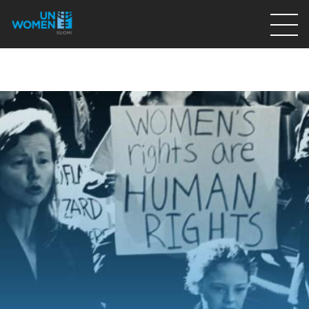
Lahjoita
Osallistu
Mitä teemme
Ajankohtaista
Tietoa meistä
På Svenska
Valikon rivi
Lahjoita