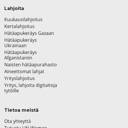
Lahjoita
Kuukausilahjoitus
Kertalahjoitus
Hätäapukeräys Gazaan
Hätäapukeräys
Ukrainaan
Hätäapukeräys
Afganistaniin
Naisten hätäapurahasto
Aineettomat lahjat
Yrityslahjoitus
Yritys, lahjoita digitaitoja
tytöille
Tietoa meistä
Ota yhteyttä