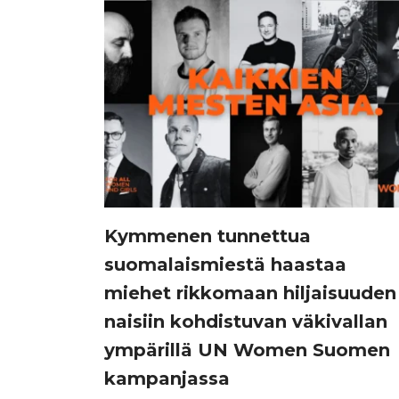
Kymmenen tunnettua
suomalaismiestä haastaa
miehet rikkomaan hiljaisuuden
naisiin kohdistuvan väkivallan
ympärillä UN Women Suomen
kampanjassa