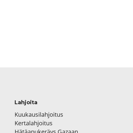
Lahjoita
Kuukausilahjoitus
Kertalahjoitus
Hätäapukeräys Gazaan