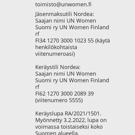
toimisto@unwomen.fi
Jäsenmaksutili Nordea:
Saajan nimi UN Women
Suomi ry UN Women Finland
rf
FI34 1270 3000 1023 55 (käytä
henkilökohtaista
viitenumeroasi)
Keräystili Nordea:
Saajan nimi UN Women
Suomi ry UN Women Finland
rf
FI62 1270 3000 2089 39
(viitenumero 5555)
Keräyslupa RA/2021/1501.
Myönnetty 3.2.2022, lupa on
voimassa toistaiseksi koko
Suomen alueella,