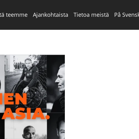
tä teemme
Ajankohtaista
Tietoa meistä
På Svens