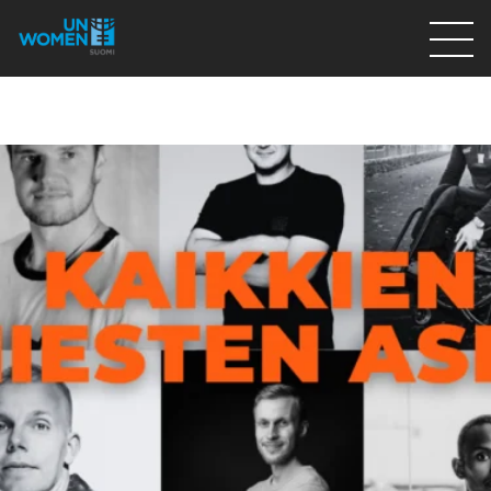
Lahjoita
Osallistu
Mitä teemme
Ajankohtaista
Tietoa meistä
På Svenska
Valikon rivi
Lahjoita