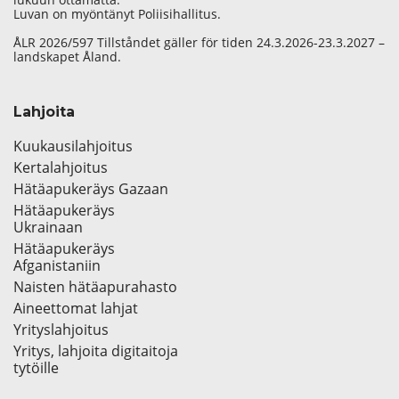
Luvan on myöntänyt Poliisihallitus.
ÅLR 2026/597 Tillståndet gäller för tiden 24.3.2026-23.3.2027 –
landskapet Åland.
Lahjoita
Kuukausilahjoitus
Kertalahjoitus
Hätäapukeräys Gazaan
Hätäapukeräys
Ukrainaan
Hätäapukeräys
Afganistaniin
Naisten hätäapurahasto
Aineettomat lahjat
Yrityslahjoitus
Yritys, lahjoita digitaitoja
tytöille