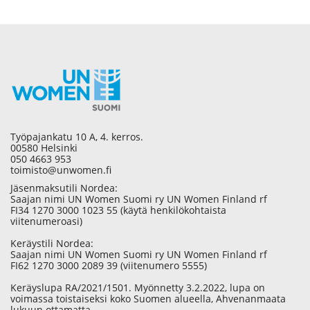
Työpajankatu 10 A, 4. kerros.
00580 Helsinki
050 4663 953
toimisto@unwomen.fi
Jäsenmaksutili Nordea:
Saajan nimi UN Women Suomi ry UN Women Finland rf
FI34 1270 3000 1023 55 (käytä henkilökohtaista
viitenumeroasi)
Keräystili Nordea:
Saajan nimi UN Women Suomi ry UN Women Finland rf
FI62 1270 3000 2089 39 (viitenumero 5555)
Keräyslupa RA/2021/1501. Myönnetty 3.2.2022, lupa on
voimassa toistaiseksi koko Suomen alueella, Ahvenanmaata
lukuun ottamatta.