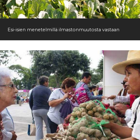
Etsi
Esi-isien menetelmillä ilmastonmuutosta vastaan