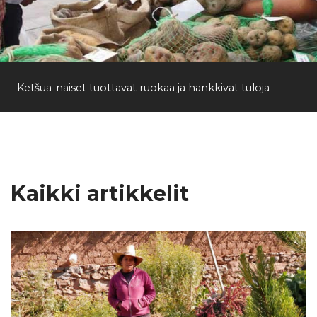
Ketšua-naiset tuottavat ruokaa ja hankkivat tuloja
Kaikki artikkelit