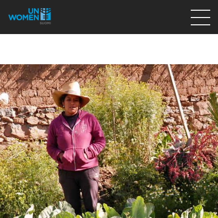
Lahjoita
Osallistu
Mitä teemme
Ajankohtaista
Tietoa meistä
På Svenska
Valikon rivi
Lahjoita