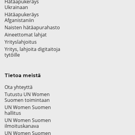
Hätäapukeräys
Ukrainaan
Hätäapukeräys
Afganistaniin
Naisten hätäapurahasto
Aineettomat lahjat
Yrityslahjoitus
Yritys, lahjoita digitaitoja
tytöille
Tietoa meistä
Ota yhteyttä
Tutustu UN Women
Suomen toimintaan
UN Women Suomen
hallitus
UN Women Suomen
ilmoituskanava
UN Women Suomen