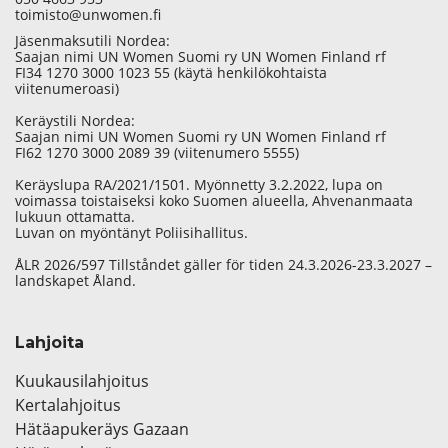
toimisto@unwomen.fi
Jäsenmaksutili Nordea:
Saajan nimi UN Women Suomi ry UN Women Finland rf
FI34 1270 3000 1023 55 (käytä henkilökohtaista
viitenumeroasi)
Keräystili Nordea:
Saajan nimi UN Women Suomi ry UN Women Finland rf
FI62 1270 3000 2089 39 (viitenumero 5555)
Keräyslupa RA/2021/1501. Myönnetty 3.2.2022, lupa on
voimassa toistaiseksi koko Suomen alueella, Ahvenanmaata
lukuun ottamatta.
Luvan on myöntänyt Poliisihallitus.
ÅLR 2026/597 Tillståndet gäller för tiden 24.3.2026-23.3.2027 –
landskapet Åland.
Lahjoita
Kuukausilahjoitus
Kertalahjoitus
Hätäapukeräys Gazaan