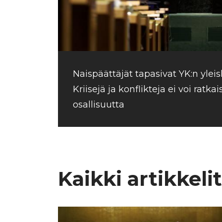
Naispäättäjät tapasivat YK:n ylei
Kriisejä ja konflikteja ei voi ratka
osallisuutta
Kaikki artikkelit