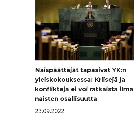
Naispäättäjät tapasivat YK:n
yleiskokouksessa: Kriisejä ja
konflikteja ei voi ratkaista ilm
naisten osallisuutta
23.09.2022