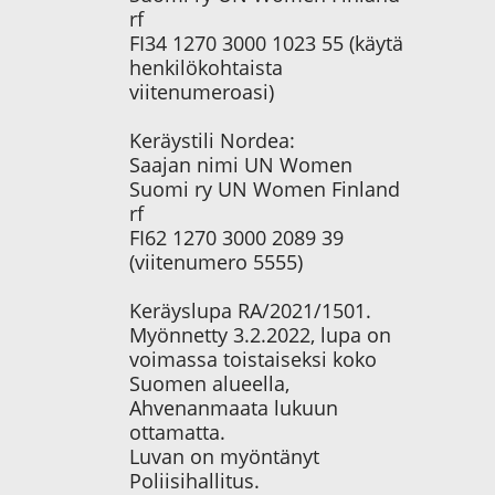
rf
FI34 1270 3000 1023 55 (käytä
henkilökohtaista
viitenumeroasi)
Keräystili Nordea:
Saajan nimi UN Women
Suomi ry UN Women Finland
rf
FI62 1270 3000 2089 39
(viitenumero 5555)
Keräyslupa RA/2021/1501.
Myönnetty 3.2.2022, lupa on
voimassa toistaiseksi koko
Suomen alueella,
Ahvenanmaata lukuun
ottamatta.
Luvan on myöntänyt
Poliisihallitus.