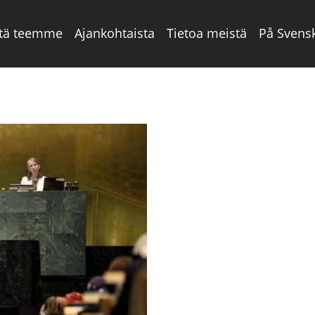
tä teemme
Ajankohtaista
Tietoa meistä
På Svens