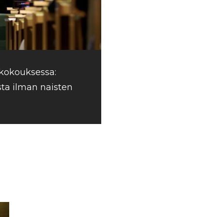
skokouksessa:
ista ilman naisten