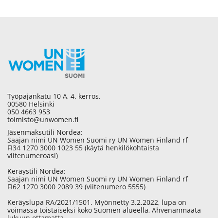
Työpajankatu 10 A, 4. kerros.
00580 Helsinki
050 4663 953
toimisto@unwomen.fi
Jäsenmaksutili Nordea:
Saajan nimi UN Women Suomi ry UN Women Finland rf
FI34 1270 3000 1023 55 (käytä henkilökohtaista
viitenumeroasi)
Keräystili Nordea:
Saajan nimi UN Women Suomi ry UN Women Finland rf
FI62 1270 3000 2089 39 (viitenumero 5555)
Keräyslupa RA/2021/1501. Myönnetty 3.2.2022, lupa on
voimassa toistaiseksi koko Suomen alueella, Ahvenanmaata
lukuun ottamatta.