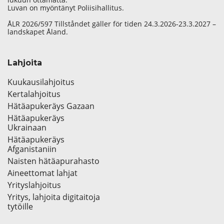
Luvan on myöntänyt Poliisihallitus.
ÅLR 2026/597 Tillståndet gäller för tiden 24.3.2026-23.3.2027 –
landskapet Åland.
Lahjoita
Kuukausilahjoitus
Kertalahjoitus
Hätäapukeräys Gazaan
Hätäapukeräys
Ukrainaan
Hätäapukeräys
Afganistaniin
Naisten hätäapurahasto
Aineettomat lahjat
Yrityslahjoitus
Yritys, lahjoita digitaitoja
tytöille