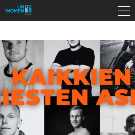
Lahjoita
Osallistu
Mitä teemme
Ajankohtaista
Tietoa meistä
På Svenska
Valikon rivi
Lahjoita