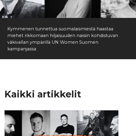
Etsi
Kymmenen tunnettua suomalaismiestä haastaa
miehet rikkomaan hiljaisuuden naisiin kohdistuvan
väkivallan ympärillä UN Women Suomen
kampanjassa
Kaikki artikkelit