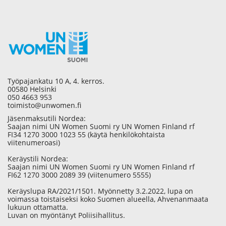
Työpajankatu 10 A, 4. kerros.
00580 Helsinki
050 4663 953
toimisto@unwomen.fi
Jäsenmaksutili Nordea:
Saajan nimi UN Women Suomi ry UN Women Finland rf
FI34 1270 3000 1023 55 (käytä henkilökohtaista
viitenumeroasi)
Keräystili Nordea:
Saajan nimi UN Women Suomi ry UN Women Finland rf
FI62 1270 3000 2089 39 (viitenumero 5555)
Keräyslupa RA/2021/1501. Myönnetty 3.2.2022, lupa on
voimassa toistaiseksi koko Suomen alueella, Ahvenanmaata
lukuun ottamatta.
Luvan on myöntänyt Poliisihallitus.