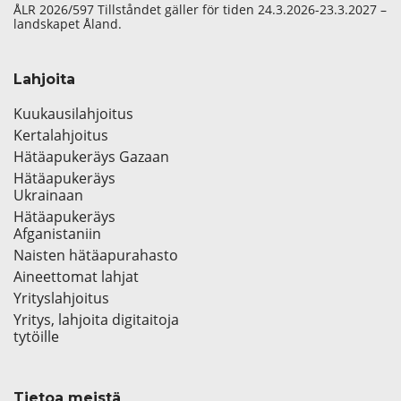
ÅLR 2026/597 Tillståndet gäller för tiden 24.3.2026-23.3.2027 –
landskapet Åland.
Lahjoita
Kuukausilahjoitus
Kertalahjoitus
Hätäapukeräys Gazaan
Hätäapukeräys
Ukrainaan
Hätäapukeräys
Afganistaniin
Naisten hätäapurahasto
Aineettomat lahjat
Yrityslahjoitus
Yritys, lahjoita digitaitoja
tytöille
Tietoa meistä