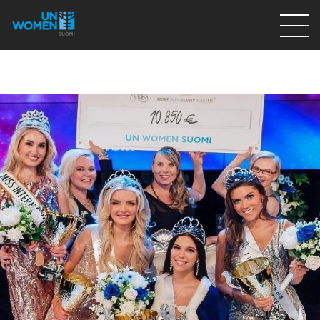
Lahjoita
Osallistu
Mitä teemme
Ajankohtaista
Tietoa meistä
På Svenska
Valikon rivi
Lahjoita