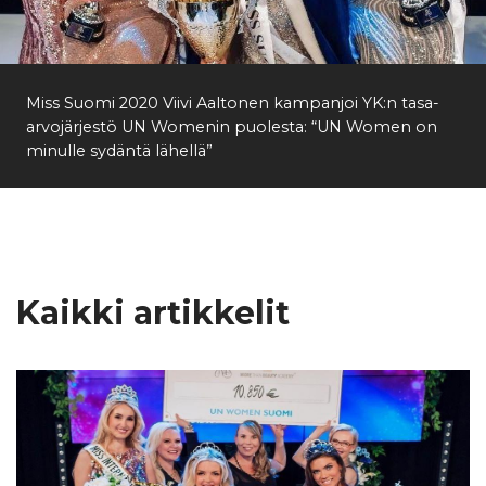
Etsi
Miss Suomi 2020 Viivi Aaltonen kampanjoi YK:n tasa-
arvojärjestö UN Womenin puolesta: “UN Women on
minulle sydäntä lähellä”
Kaikki artikkelit