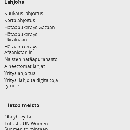
Lahjoita
Kuukausilahjoitus
Kertalahjoitus
Hätäapukeräys Gazaan
Hätäapukeräys
Ukrainaan
Hätäapukeräys
Afganistaniin
Naisten hätäapurahasto
Aineettomat lahjat
Yrityslahjoitus
Yritys, lahjoita digitaitoja
tytöille
Tietoa meistä
Ota yhteyttä
Tutustu UN Women
Suomen toimintaan