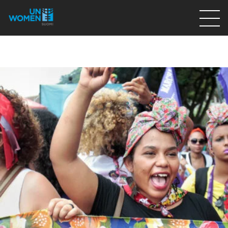
Lahjoita
Osallistu
Mitä teemme
Ajankohtaista
Tietoa meistä
På Svenska
Valikon rivi
Lahjoita