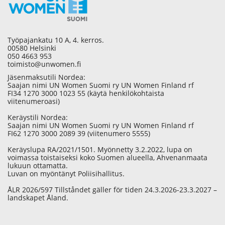
Työpajankatu 10 A, 4. kerros.
00580 Helsinki
050 4663 953
toimisto@unwomen.fi
Jäsenmaksutili Nordea:
Saajan nimi UN Women Suomi ry UN Women Finland rf
FI34 1270 3000 1023 55 (käytä henkilökohtaista
viitenumeroasi)
Keräystili Nordea:
Saajan nimi UN Women Suomi ry UN Women Finland rf
FI62 1270 3000 2089 39 (viitenumero 5555)
Keräyslupa RA/2021/1501. Myönnetty 3.2.2022, lupa on
voimassa toistaiseksi koko Suomen alueella, Ahvenanmaata
lukuun ottamatta.
Luvan on myöntänyt Poliisihallitus.
ÅLR 2026/597 Tillståndet gäller för tiden 24.3.2026-23.3.2027 –
landskapet Åland.