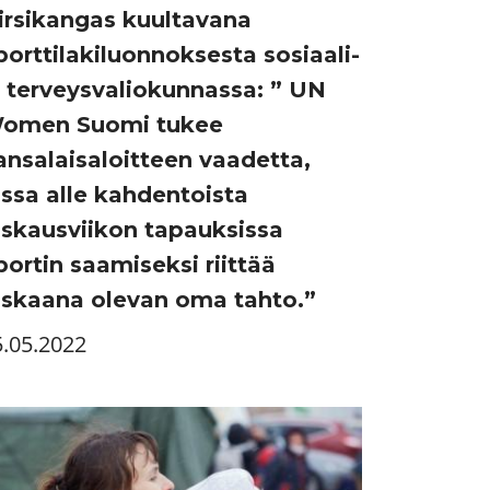
irsikangas kuultavana
borttilakiluonnoksesta sosiaali-
a terveysvaliokunnassa: ” UN
omen Suomi tukee
ansalaisaloitteen vaadetta,
ossa alle kahdentoista
askausviikon tapauksissa
bortin saamiseksi riittää
askaana olevan oma tahto.”
5.05.2022