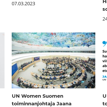
H
07.03.2023
s
2
UN Women Suomen
U
toiminnanjohtaja Jaana
t