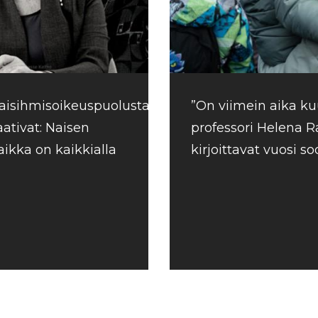
aisihmisoikeuspuolustajat
”On viimein aika ku
aativat: Naisen
professori Helena R
aikka on kaikkialla
kirjoittavat vuosi 