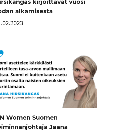
irsikangas kirjoittavat vuosi
odan alkamisesta
4.02.2023
N Women Suomen
oiminnanjohtaja Jaana