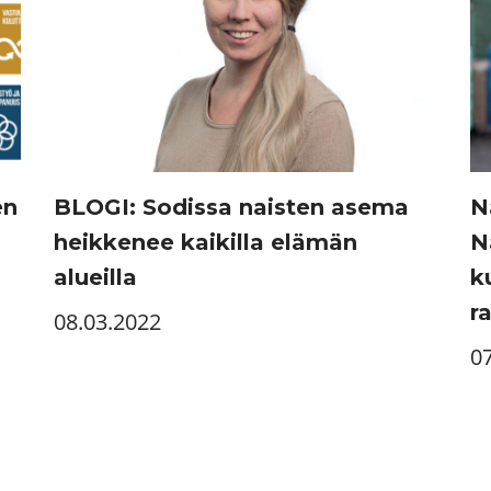
en
BLOGI: Sodissa naisten asema
N
heikkenee kaikilla elämän
N
alueilla
k
r
08.03.2022
0