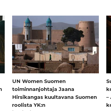
UN Women Suomen
S
n
toiminnanjohtaja Jaana
k
Hirsikangas kuultavana Suomen
–
roolista YK:n
k