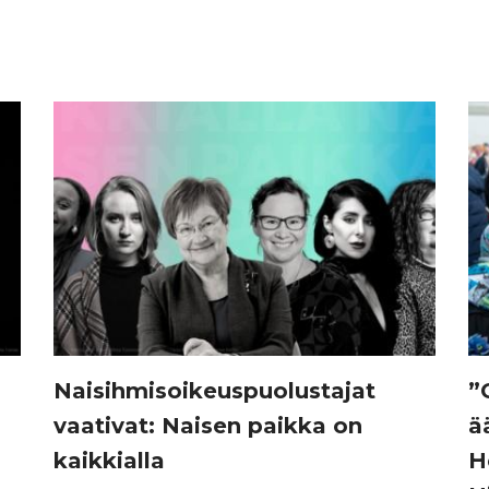
Naisihmisoikeuspuolustajat
”
vaativat: Naisen paikka on
ä
kaikkialla
H