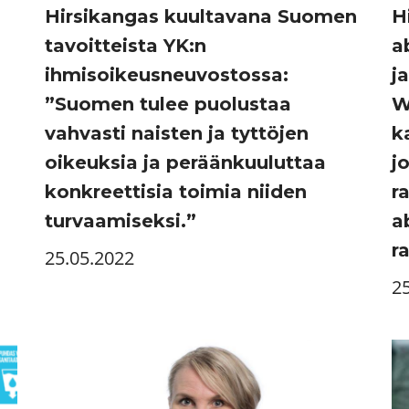
Hirsikangas kuultavana Suomen
H
tavoitteista YK:n
a
ihmisoikeusneuvostossa:
j
”Suomen tulee puolustaa
W
vahvasti naisten ja tyttöjen
k
oikeuksia ja peräänkuuluttaa
j
konkreettisia toimia niiden
r
turvaamiseksi.”
a
r
25.05.2022
2