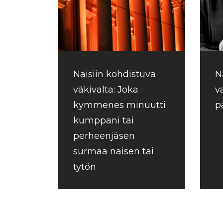
Naisiin kohdistuva
N
väkivalta: Joka
v
kymmenes minuutti
p
kumppani tai
perheenjäsen
surmaa naisen tai
tytön