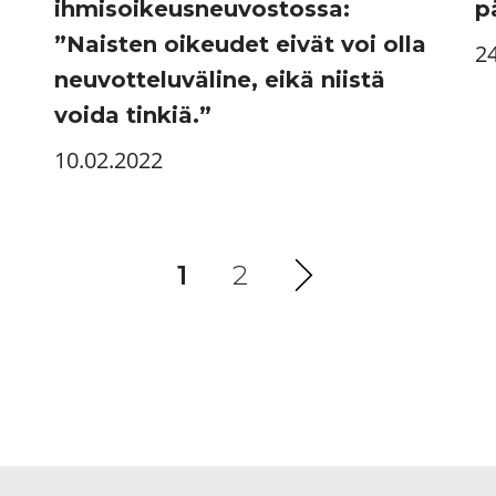
ihmisoikeusneuvostossa:
p
”Naisten oikeudet eivät voi olla
2
neuvotteluväline, eikä niistä
voida tinkiä.”
10.02.2022
1
(current)
2