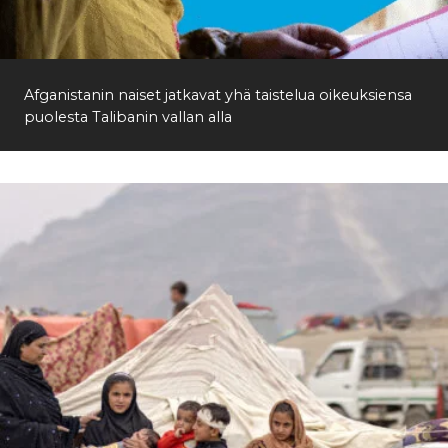
Etsi
Afganistanin naiset jatkavat yhä taistelua oikeuksiensa
puolesta Talibanin vallan alla