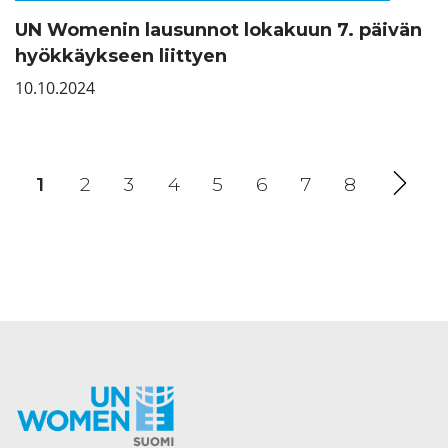
UN Womenin lausunnot lokakuun 7. päivän
hyökkäykseen liittyen
10.10.2024
1
(current)
2
3
4
5
6
7
8