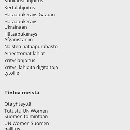
Kuukausilahjoitus
Kertalahjoitus
Hätäapukeräys Gazaan
Hätäapukeräys
Ukrainaan
Hätäapukeräys
Afganistaniin
Naisten hätäapurahasto
Aineettomat lahjat
Yrityslahjoitus
Yritys, lahjoita digitaitoja
tytöille
Tietoa meistä
Ota yhteyttä
Tutustu UN Women
Suomen toimintaan
UN Women Suomen
hallitus