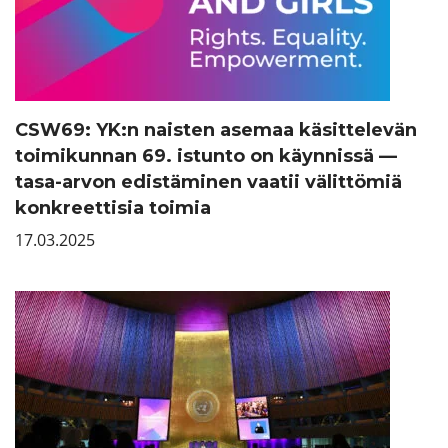
CSW69: YK:n naisten asemaa käsittelevän
toimikunnan 69. istunto on käynnissä —
tasa-arvon edistäminen vaatii välittömiä
konkreettisia toimia
17.03.2025