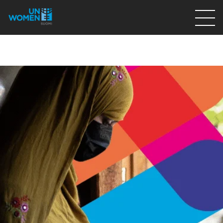
Lahjoita
Osallistu
Mitä teemme
Ajankohtaista
Tietoa meistä
På Svenska
Valikon rivi
Lahjoita