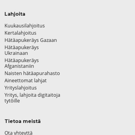
Lahjoita
Kuukausilahjoitus
Kertalahjoitus
Hätäapukeräys Gazaan
Hätäapukeräys
Ukrainaan
Hätäapukeräys
Afganistaniin
Naisten hätäapurahasto
Aineettomat lahjat
Yrityslahjoitus
Yritys, lahjoita digitaitoja
tytöille
Tietoa meistä
Ota yhteyttä