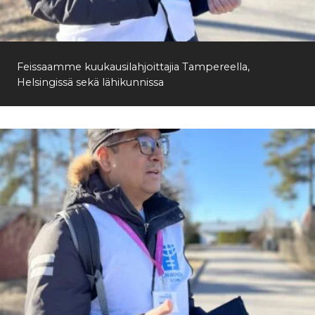
Etsi
Feissaamme kuukausilahjoittajia Tampereella,
Helsingissä sekä lähikunnissa