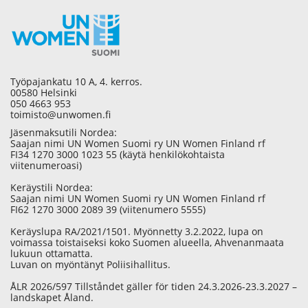
Työpajankatu 10 A, 4. kerros.
00580 Helsinki
050 4663 953
toimisto@unwomen.fi
Jäsenmaksutili Nordea:
Saajan nimi UN Women Suomi ry UN Women Finland rf
FI34 1270 3000 1023 55 (käytä henkilökohtaista
viitenumeroasi)
Keräystili Nordea:
Saajan nimi UN Women Suomi ry UN Women Finland rf
FI62 1270 3000 2089 39 (viitenumero 5555)
Keräyslupa RA/2021/1501. Myönnetty 3.2.2022, lupa on
voimassa toistaiseksi koko Suomen alueella, Ahvenanmaata
lukuun ottamatta.
Luvan on myöntänyt Poliisihallitus.
ÅLR 2026/597 Tillståndet gäller för tiden 24.3.2026-23.3.2027 –
landskapet Åland.