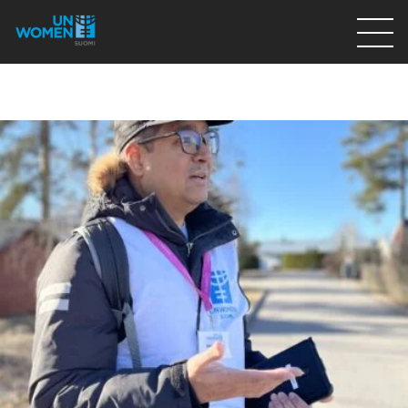
Lahjoita
Osallistu
Mitä teemme
Ajankohtaista
Tietoa meistä
På Svenska
Valikon rivi
Lahjoita