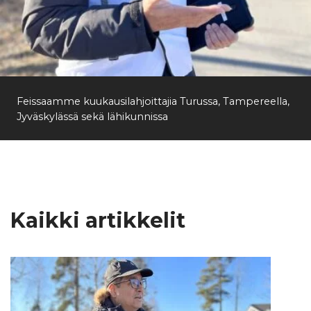
Feissaamme kuukausilahjoittajia Turussa, Tampereella,
Jyväskylässä sekä lähikunnissa
Kaikki artikkelit