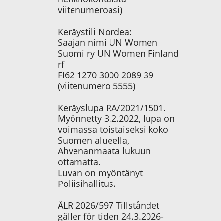
viitenumeroasi)
Keräystili Nordea:
Saajan nimi UN Women
Suomi ry UN Women Finland
rf
FI62 1270 3000 2089 39
(viitenumero 5555)
Keräyslupa RA/2021/1501.
Myönnetty 3.2.2022, lupa on
voimassa toistaiseksi koko
Suomen alueella,
Ahvenanmaata lukuun
ottamatta.
Luvan on myöntänyt
Poliisihallitus.
ÅLR 2026/597 Tillståndet
gäller för tiden 24.3.2026-