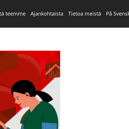
tä teemme
Ajankohtaista
Tietoa meistä
På Svens