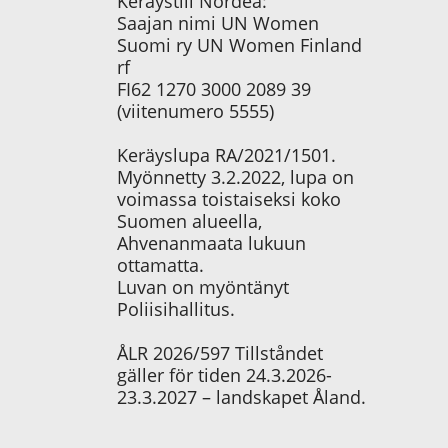
Keräystili Nordea:
Saajan nimi UN Women
Suomi ry UN Women Finland
rf
FI62 1270 3000 2089 39
(viitenumero 5555)
Keräyslupa RA/2021/1501.
Myönnetty 3.2.2022, lupa on
voimassa toistaiseksi koko
Suomen alueella,
Ahvenanmaata lukuun
ottamatta.
Luvan on myöntänyt
Poliisihallitus.
ÅLR 2026/597 Tillståndet
gäller för tiden 24.3.2026-
23.3.2027 – landskapet Åland.