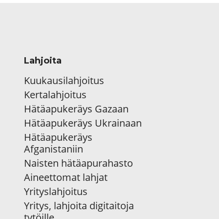
Lahjoita
Kuukausilahjoitus
Kertalahjoitus
Hätäapukeräys Gazaan
Hätäapukeräys Ukrainaan
Hätäapukeräys
Afganistaniin
Naisten hätäapurahasto
Aineettomat lahjat
Yrityslahjoitus
Yritys, lahjoita digitaitoja
tytöille