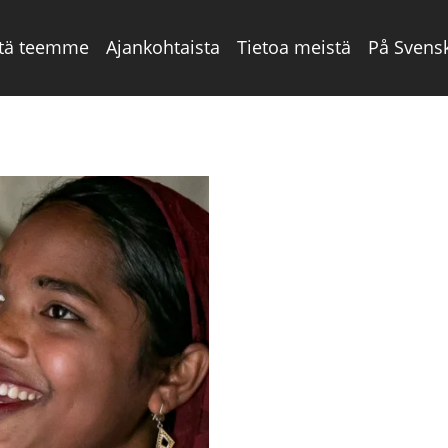
tä teemme
Ajankohtaista
Tietoa meistä
På Svens