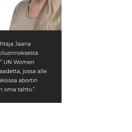
taja Jaana
kiluonnoksesta
a: ” UN Women
adetta, jossa alle
ksissa abortin
n oma tahto.”