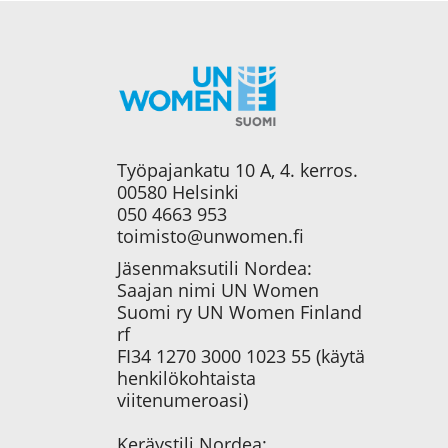
Työpajankatu 10 A, 4. kerros.
00580 Helsinki
050 4663 953
toimisto@unwomen.fi
Jäsenmaksutili Nordea:
Saajan nimi UN Women
Suomi ry UN Women Finland
rf
FI34 1270 3000 1023 55 (käytä
henkilökohtaista
viitenumeroasi)
Keräystili Nordea: