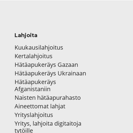
Lahjoita
Kuukausilahjoitus
Kertalahjoitus
Hätäapukeräys Gazaan
Hätäapukeräys Ukrainaan
Hätäapukeräys
Afganistaniin
Naisten hätäapurahasto
Aineettomat lahjat
Yrityslahjoitus
Yritys, lahjoita digitaitoja
tytöille